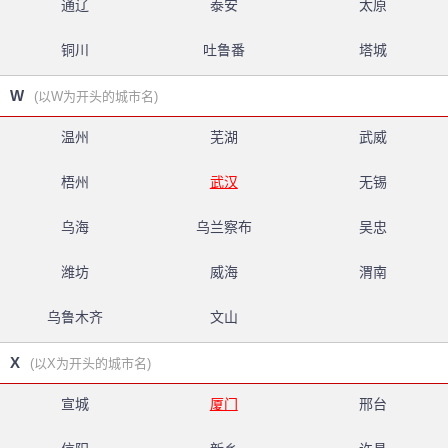
通辽
泰安
太原
铜川
吐鲁番
塔城
W
(以W为开头的城市名)
温州
芜湖
武威
梧州
武汉
无锡
乌海
乌兰察布
吴忠
潍坊
威海
渭南
乌鲁木齐
文山
X
(以X为开头的城市名)
宣城
厦门
邢台