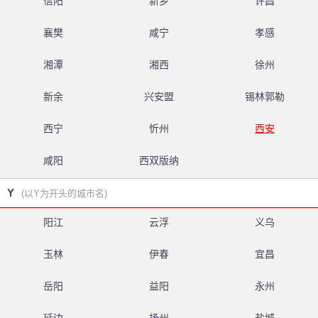
信阳
新乡
许昌
襄樊
咸宁
孝感
湘潭
湘西
徐州
新余
兴安盟
锡林郭勒
西宁
忻州
西安
咸阳
西双版纳
Y
(以Y为开头的城市名)
阳江
云浮
义乌
玉林
伊春
宜昌
岳阳
益阳
永州