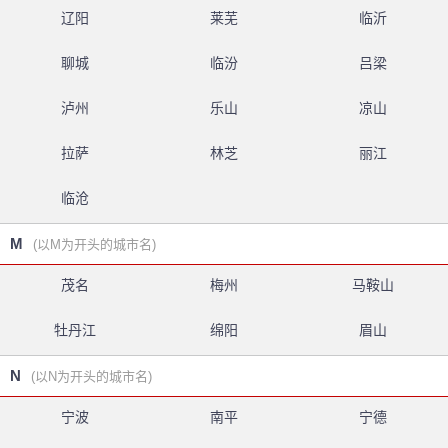
辽阳
莱芜
临沂
聊城
临汾
吕梁
泸州
乐山
凉山
拉萨
林芝
丽江
临沧
M
(以M为开头的城市名)
茂名
梅州
马鞍山
牡丹江
绵阳
眉山
N
(以N为开头的城市名)
宁波
南平
宁德