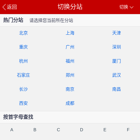
切换分站
返回
切换
热门分站
请选择您当前所在分站
北京
上海
天津
重庆
广州
深圳
杭州
福州
厦门
石家庄
郑州
武汉
长沙
南京
南昌
西安
成都
按首字母查找
A
B
C
D
E
F