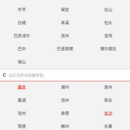
毕节
保定
白山
白城
本溪
包头
巴彦淖尔
滨州
宝鸡
巴中
巴音郭楞
博尔塔拉
保山
C
(以C为开头的城市名)
重庆
潮州
滁州
巢湖
池州
崇左
沧州
承德
长沙
常德
郴州
长春