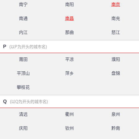
南宁
南阳
南京
南通
南昌
南充
内江
那曲
怒江
P
(以P为开头的城市名)
莆田
平凉
濮阳
平顶山
萍乡
盘锦
攀枝花
Q
(以Q为开头的城市名)
清远
衢州
泉州
庆阳
钦州
黔南