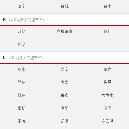
济宁
晋城
晋中
K
(以K为开头的城市名)
开封
克拉玛依
喀什
昆明
L
(以L为开头的城市名)
丽水
六安
龙岩
兰州
陇南
临夏
柳州
来宾
六盘水
廊坊
洛阳
漯河
娄底
辽源
连云港