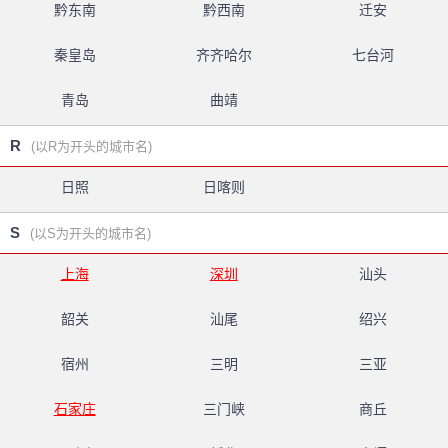
黔东南
黔西南
迁安
秦皇岛
齐齐哈尔
七台河
青岛
曲靖
R
(以R为开头的城市名)
日照
日喀则
S
(以S为开头的城市名)
上海
深圳
汕头
韶关
汕尾
绍兴
宿州
三明
三亚
石家庄
三门峡
商丘