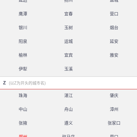
延边
扬州
盐城
鹰潭
宜春
营口
银川
玉树
烟台
阳泉
运城
延安
榆林
宜宾
雅安
伊犁
玉溪
Z
(以Z为开头的城市名)
珠海
湛江
肇庆
中山
舟山
漳州
张掖
遵义
张家口
郑州
驻马店
周口