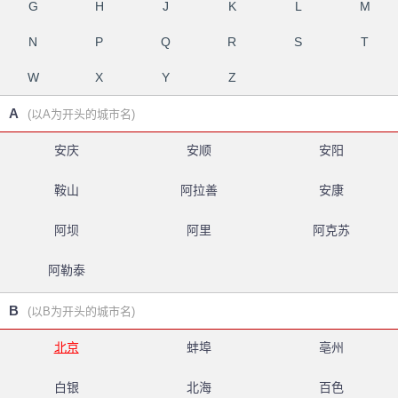
G
H
J
K
L
M
N
P
Q
R
S
T
W
X
Y
Z
A
(以A为开头的城市名)
安庆
安顺
安阳
鞍山
阿拉善
安康
阿坝
阿里
阿克苏
阿勒泰
B
(以B为开头的城市名)
北京
蚌埠
亳州
白银
北海
百色