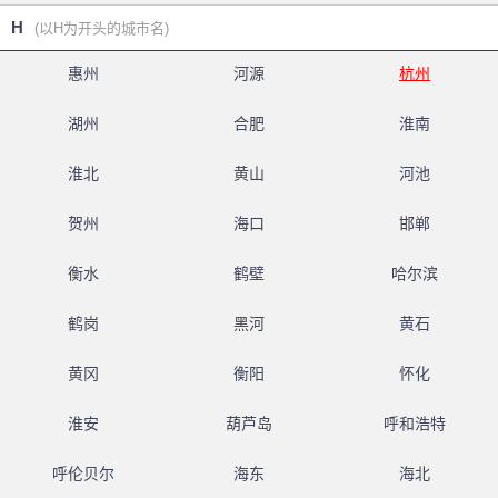
H
(以H为开头的城市名)
惠州
河源
杭州
湖州
合肥
淮南
淮北
黄山
河池
贺州
海口
邯郸
衡水
鹤壁
哈尔滨
鹤岗
黑河
黄石
黄冈
衡阳
怀化
淮安
葫芦岛
呼和浩特
呼伦贝尔
海东
海北