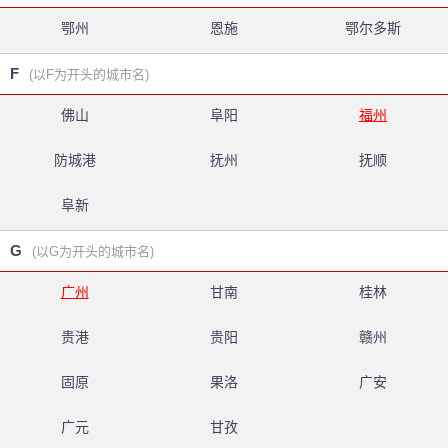
鄂州
恩施
鄂尔多斯
F
(以F为开头的城市名)
佛山
阜阳
福州
防城港
抚州
抚顺
阜新
G
(以G为开头的城市名)
广州
甘南
桂林
贵港
贵阳
赣州
固原
果洛
广安
广元
甘孜