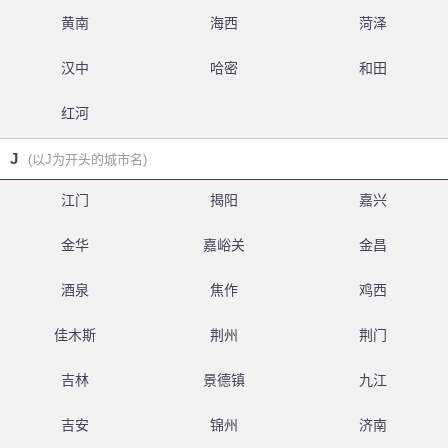
黄南
海西
菏泽
汉中
哈密
和田
红河
J
(以J为开头的城市名)
江门
揭阳
嘉兴
金华
嘉峪关
金昌
酒泉
焦作
鸡西
佳木斯
荆州
荆门
吉林
景德镇
九江
吉安
锦州
济南