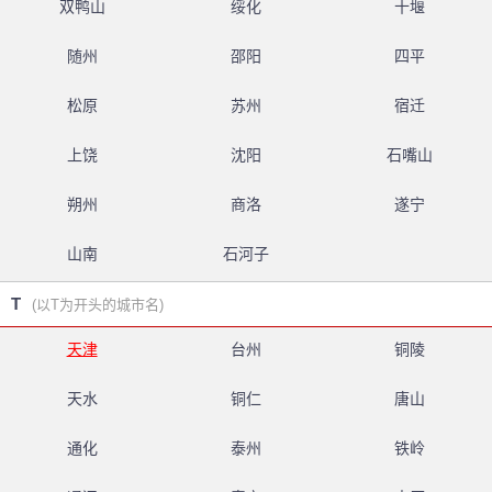
双鸭山
绥化
十堰
随州
邵阳
四平
松原
苏州
宿迁
上饶
沈阳
石嘴山
朔州
商洛
遂宁
山南
石河子
T
(以T为开头的城市名)
天津
台州
铜陵
天水
铜仁
唐山
通化
泰州
铁岭