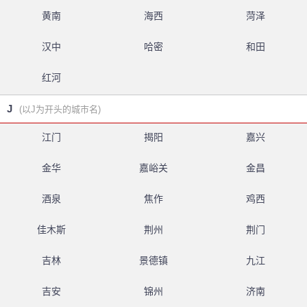
黄南
海西
菏泽
汉中
哈密
和田
红河
J
(以J为开头的城市名)
江门
揭阳
嘉兴
金华
嘉峪关
金昌
酒泉
焦作
鸡西
佳木斯
荆州
荆门
吉林
景德镇
九江
吉安
锦州
济南