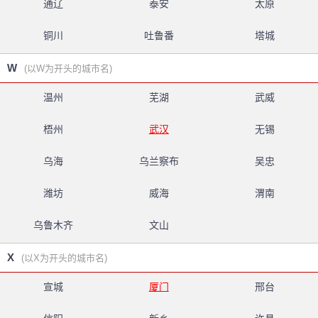
通辽
泰安
太原
铜川
吐鲁番
塔城
W
(以W为开头的城市名)
温州
芜湖
武威
梧州
武汉
无锡
乌海
乌兰察布
吴忠
潍坊
威海
渭南
乌鲁木齐
文山
X
(以X为开头的城市名)
宣城
厦门
邢台