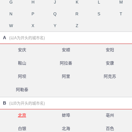
G
H
J
K
L
M
N
P
Q
R
S
T
W
X
Y
Z
A
(以A为开头的城市名)
安庆
安顺
安阳
鞍山
阿拉善
安康
阿坝
阿里
阿克苏
阿勒泰
B
(以B为开头的城市名)
北京
蚌埠
亳州
白银
北海
百色