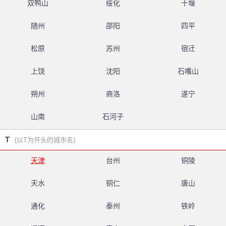
双鸭山
绥化
十堰
随州
邵阳
四平
松原
苏州
宿迁
上饶
沈阳
石嘴山
朔州
商洛
遂宁
山南
石河子
T
(以T为开头的城市名)
天津
台州
铜陵
天水
铜仁
唐山
通化
泰州
铁岭