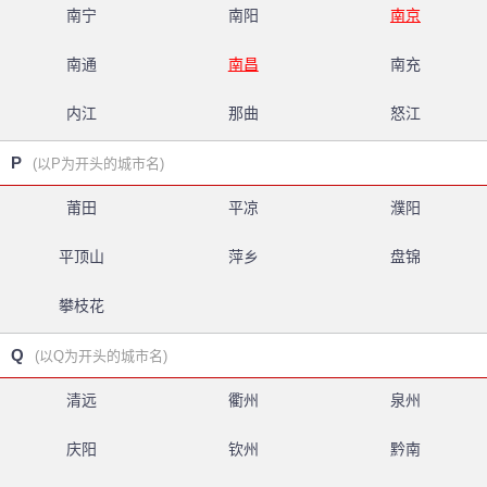
南宁
南阳
南京
南通
南昌
南充
内江
那曲
怒江
P
(以P为开头的城市名)
莆田
平凉
濮阳
平顶山
萍乡
盘锦
攀枝花
Q
(以Q为开头的城市名)
清远
衢州
泉州
庆阳
钦州
黔南