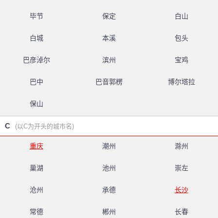
毕节
保定
白山
白城
本溪
包头
巴彦淖尔
滨州
宝鸡
巴中
巴音郭楞
博尔塔拉
保山
C
(以C为开头的城市名)
重庆
潮州
滁州
巢湖
池州
崇左
沧州
承德
长沙
常德
郴州
长春