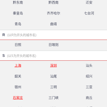
黔东南
黔西南
迁安
秦皇岛
齐齐哈尔
七台河
青岛
曲靖
R
(以R为开头的城市名)
日照
日喀则
S
(以S为开头的城市名)
上海
深圳
汕头
韶关
汕尾
绍兴
宿州
三明
三亚
石家庄
三门峡
商丘