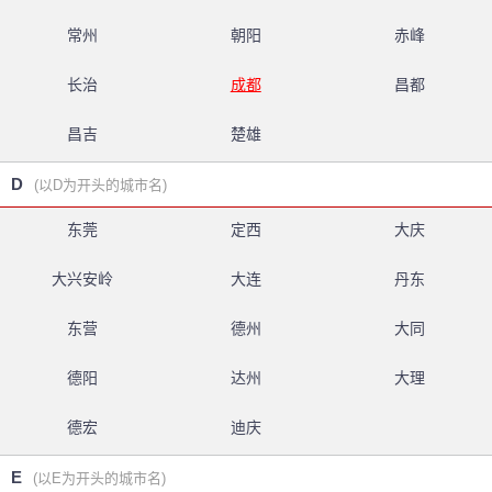
常州
朝阳
赤峰
长治
成都
昌都
昌吉
楚雄
D
(以D为开头的城市名)
东莞
定西
大庆
大兴安岭
大连
丹东
东营
德州
大同
德阳
达州
大理
德宏
迪庆
E
(以E为开头的城市名)