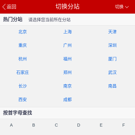
切换分站
返回
切换
热门分站
请选择您当前所在分站
北京
上海
天津
重庆
广州
深圳
杭州
福州
厦门
石家庄
郑州
武汉
长沙
南京
南昌
西安
成都
按首字母查找
A
B
C
D
E
F