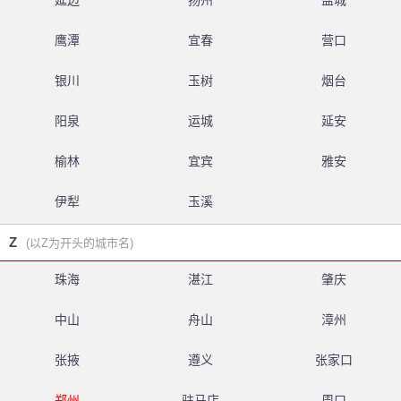
延边
扬州
盐城
鹰潭
宜春
营口
银川
玉树
烟台
阳泉
运城
延安
榆林
宜宾
雅安
伊犁
玉溪
Z
(以Z为开头的城市名)
珠海
湛江
肇庆
中山
舟山
漳州
张掖
遵义
张家口
郑州
驻马店
周口