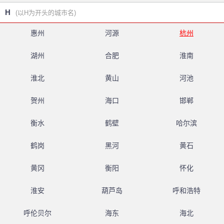
H
(以H为开头的城市名)
惠州
河源
杭州
湖州
合肥
淮南
淮北
黄山
河池
贺州
海口
邯郸
衡水
鹤壁
哈尔滨
鹤岗
黑河
黄石
黄冈
衡阳
怀化
淮安
葫芦岛
呼和浩特
呼伦贝尔
海东
海北