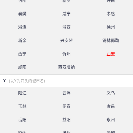
信阳
新乡
许昌
襄樊
咸宁
孝感
湘潭
湘西
徐州
新余
兴安盟
锡林郭勒
西宁
忻州
西安
咸阳
西双版纳
Y
(以Y为开头的城市名)
阳江
云浮
义乌
玉林
伊春
宜昌
岳阳
益阳
永州