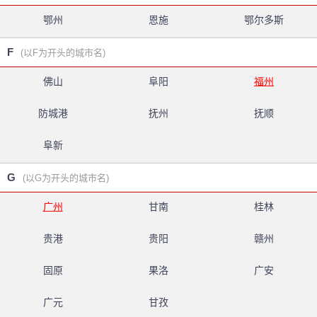
鄂州
恩施
鄂尔多斯
F
(以F为开头的城市名)
佛山
阜阳
福州
防城港
抚州
抚顺
阜新
G
(以G为开头的城市名)
广州
甘南
桂林
贵港
贵阳
赣州
固原
果洛
广安
广元
甘孜