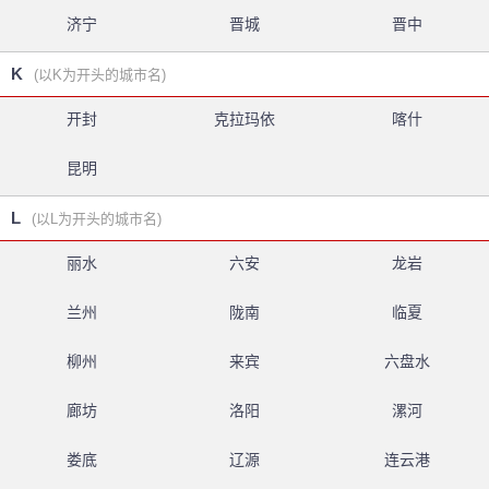
济宁
晋城
晋中
K
(以K为开头的城市名)
开封
克拉玛依
喀什
昆明
L
(以L为开头的城市名)
丽水
六安
龙岩
兰州
陇南
临夏
柳州
来宾
六盘水
廊坊
洛阳
漯河
娄底
辽源
连云港