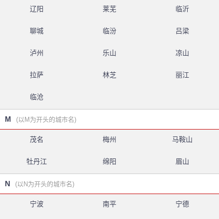
辽阳
莱芜
临沂
聊城
临汾
吕梁
泸州
乐山
凉山
拉萨
林芝
丽江
临沧
M
(以M为开头的城市名)
茂名
梅州
马鞍山
牡丹江
绵阳
眉山
N
(以N为开头的城市名)
宁波
南平
宁德