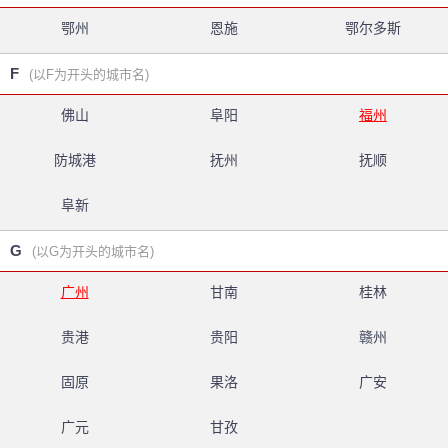
鄂州
恩施
鄂尔多斯
F
(以F为开头的城市名)
佛山
阜阳
福州
防城港
抚州
抚顺
阜新
G
(以G为开头的城市名)
广州
甘南
桂林
贵港
贵阳
赣州
固原
果洛
广安
广元
甘孜