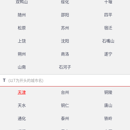
双鸭山
绥化
十堰
随州
邵阳
四平
松原
苏州
宿迁
上饶
沈阳
石嘴山
朔州
商洛
遂宁
山南
石河子
T
(以T为开头的城市名)
天津
台州
铜陵
天水
铜仁
唐山
通化
泰州
铁岭