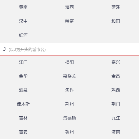
黄南
海西
菏泽
汉中
哈密
和田
红河
J
(以J为开头的城市名)
江门
揭阳
嘉兴
金华
嘉峪关
金昌
酒泉
焦作
鸡西
佳木斯
荆州
荆门
吉林
景德镇
九江
吉安
锦州
济南