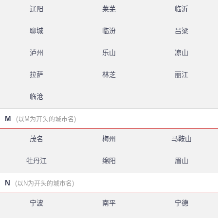
辽阳
莱芜
临沂
聊城
临汾
吕梁
泸州
乐山
凉山
拉萨
林芝
丽江
临沧
M
(以M为开头的城市名)
茂名
梅州
马鞍山
牡丹江
绵阳
眉山
N
(以N为开头的城市名)
宁波
南平
宁德