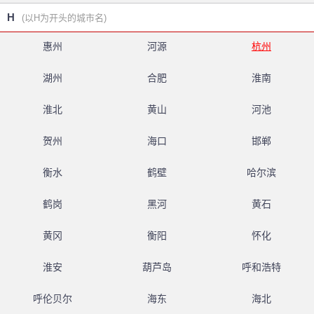
H
(以H为开头的城市名)
惠州
河源
杭州
湖州
合肥
淮南
淮北
黄山
河池
贺州
海口
邯郸
衡水
鹤壁
哈尔滨
鹤岗
黑河
黄石
黄冈
衡阳
怀化
淮安
葫芦岛
呼和浩特
呼伦贝尔
海东
海北