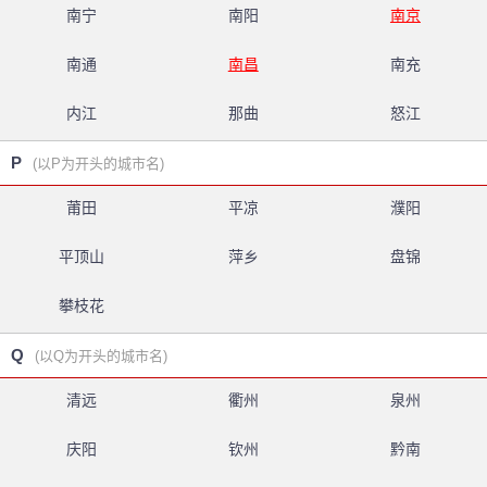
南宁
南阳
南京
南通
南昌
南充
内江
那曲
怒江
P
(以P为开头的城市名)
莆田
平凉
濮阳
平顶山
萍乡
盘锦
攀枝花
Q
(以Q为开头的城市名)
清远
衢州
泉州
庆阳
钦州
黔南