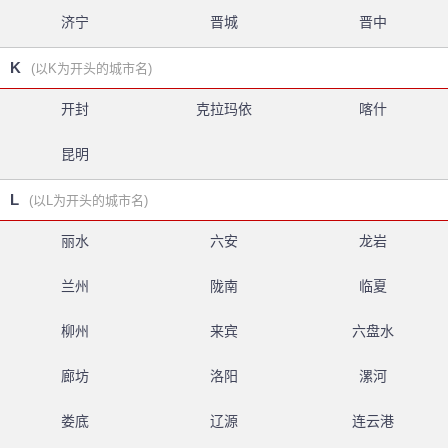
济宁
晋城
晋中
K
(以K为开头的城市名)
开封
克拉玛依
喀什
昆明
L
(以L为开头的城市名)
丽水
六安
龙岩
兰州
陇南
临夏
柳州
来宾
六盘水
廊坊
洛阳
漯河
娄底
辽源
连云港