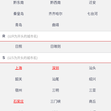
黔东南
黔西南
迁安
秦皇岛
齐齐哈尔
七台河
青岛
曲靖
R
(以R为开头的城市名)
日照
日喀则
S
(以S为开头的城市名)
上海
深圳
汕头
韶关
汕尾
绍兴
宿州
三明
三亚
石家庄
三门峡
商丘