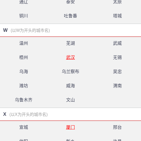
通辽
泰安
太原
铜川
吐鲁番
塔城
W
(以W为开头的城市名)
温州
芜湖
武威
梧州
武汉
无锡
乌海
乌兰察布
吴忠
潍坊
威海
渭南
乌鲁木齐
文山
X
(以X为开头的城市名)
宣城
厦门
邢台