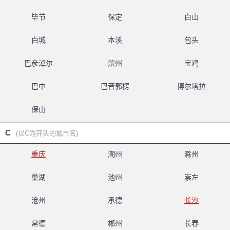
毕节
保定
白山
白城
本溪
包头
巴彦淖尔
滨州
宝鸡
巴中
巴音郭楞
博尔塔拉
保山
C
(以C为开头的城市名)
重庆
潮州
滁州
巢湖
池州
崇左
沧州
承德
长沙
常德
郴州
长春