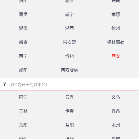
信阳
新乡
许昌
襄樊
咸宁
孝感
湘潭
湘西
徐州
新余
兴安盟
锡林郭勒
西宁
忻州
西安
咸阳
西双版纳
Y
(以Y为开头的城市名)
阳江
云浮
义乌
玉林
伊春
宜昌
岳阳
益阳
永州