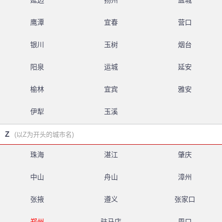
延边
扬州
盐城
鹰潭
宜春
营口
银川
玉树
烟台
阳泉
运城
延安
榆林
宜宾
雅安
伊犁
玉溪
Z
(以Z为开头的城市名)
珠海
湛江
肇庆
中山
舟山
漳州
张掖
遵义
张家口
郑州
驻马店
周口