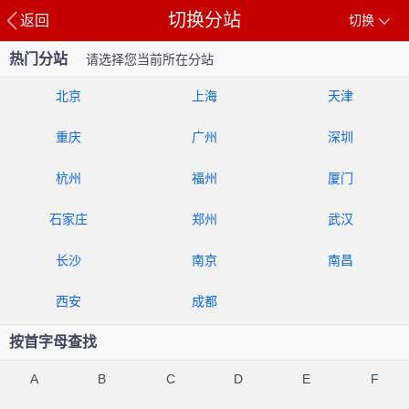
切换分站
返回
切换
热门分站
请选择您当前所在分站
北京
上海
天津
重庆
广州
深圳
杭州
福州
厦门
石家庄
郑州
武汉
长沙
南京
南昌
西安
成都
按首字母查找
A
B
C
D
E
F