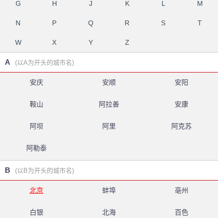
G
H
J
K
L
M
N
P
Q
R
S
T
W
X
Y
Z
A
(以A为开头的城市名)
安庆
安顺
安阳
鞍山
阿拉善
安康
阿坝
阿里
阿克苏
阿勒泰
B
(以B为开头的城市名)
北京
蚌埠
亳州
白银
北海
百色