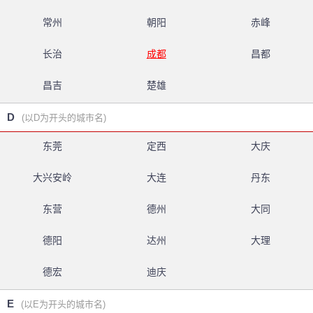
常州
朝阳
赤峰
长治
成都
昌都
昌吉
楚雄
D
(以D为开头的城市名)
东莞
定西
大庆
大兴安岭
大连
丹东
东营
德州
大同
德阳
达州
大理
德宏
迪庆
E
(以E为开头的城市名)