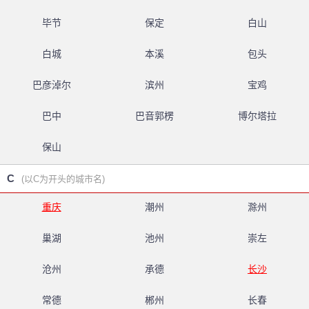
毕节
保定
白山
白城
本溪
包头
巴彦淖尔
滨州
宝鸡
巴中
巴音郭楞
博尔塔拉
保山
C
(以C为开头的城市名)
重庆
潮州
滁州
巢湖
池州
崇左
沧州
承德
长沙
常德
郴州
长春