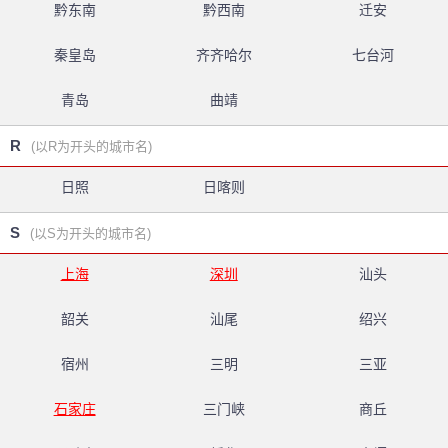
黔东南
黔西南
迁安
秦皇岛
齐齐哈尔
七台河
青岛
曲靖
R
(以R为开头的城市名)
日照
日喀则
S
(以S为开头的城市名)
上海
深圳
汕头
韶关
汕尾
绍兴
宿州
三明
三亚
石家庄
三门峡
商丘