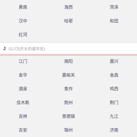
黄南
海西
菏泽
汉中
哈密
和田
红河
J
(以J为开头的城市名)
江门
揭阳
嘉兴
金华
嘉峪关
金昌
酒泉
焦作
鸡西
佳木斯
荆州
荆门
吉林
景德镇
九江
吉安
锦州
济南