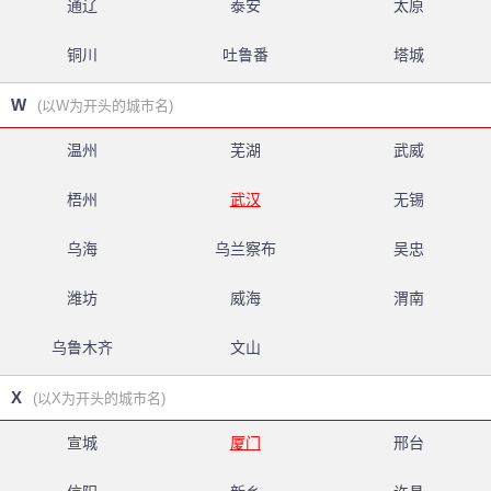
通辽
泰安
太原
铜川
吐鲁番
塔城
W
(以W为开头的城市名)
温州
芜湖
武威
梧州
武汉
无锡
乌海
乌兰察布
吴忠
潍坊
威海
渭南
乌鲁木齐
文山
X
(以X为开头的城市名)
宣城
厦门
邢台