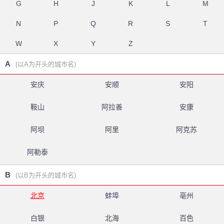
G
H
J
K
L
M
N
P
Q
R
S
T
W
X
Y
Z
A
(以A为开头的城市名)
安庆
安顺
安阳
鞍山
阿拉善
安康
阿坝
阿里
阿克苏
阿勒泰
B
(以B为开头的城市名)
北京
蚌埠
亳州
白银
北海
百色