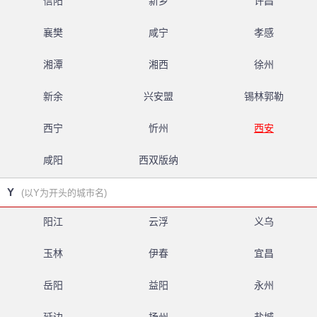
信阳
新乡
许昌
襄樊
咸宁
孝感
湘潭
湘西
徐州
新余
兴安盟
锡林郭勒
西宁
忻州
西安
咸阳
西双版纳
Y
(以Y为开头的城市名)
阳江
云浮
义乌
玉林
伊春
宜昌
岳阳
益阳
永州