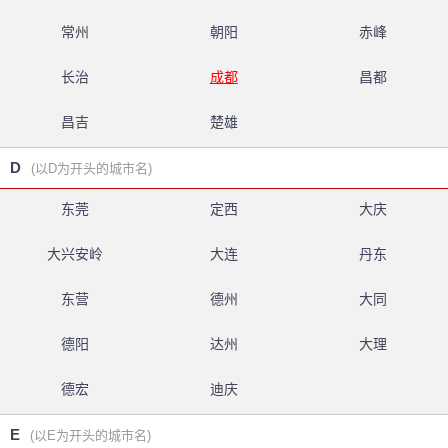
常州
朝阳
赤峰
长治
成都
昌都
昌吉
楚雄
D
(以D为开头的城市名)
东莞
定西
大庆
大兴安岭
大连
丹东
东营
德州
大同
德阳
达州
大理
德宏
迪庆
E
(以E为开头的城市名)