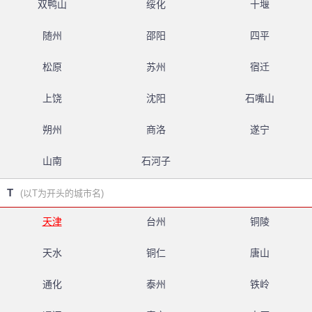
双鸭山
绥化
十堰
随州
邵阳
四平
松原
苏州
宿迁
上饶
沈阳
石嘴山
朔州
商洛
遂宁
山南
石河子
T
(以T为开头的城市名)
天津
台州
铜陵
天水
铜仁
唐山
通化
泰州
铁岭