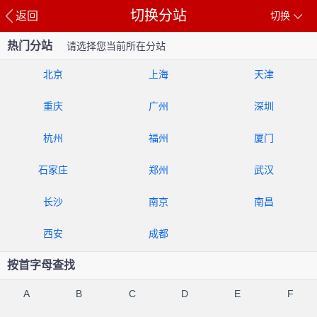
切换分站
返回
切换
热门分站
请选择您当前所在分站
北京
上海
天津
重庆
广州
深圳
杭州
福州
厦门
石家庄
郑州
武汉
长沙
南京
南昌
西安
成都
按首字母查找
A
B
C
D
E
F