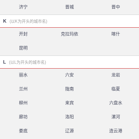
济宁
晋城
晋中
K
(以K为开头的城市名)
开封
克拉玛依
喀什
昆明
L
(以L为开头的城市名)
丽水
六安
龙岩
兰州
陇南
临夏
柳州
来宾
六盘水
廊坊
洛阳
漯河
娄底
辽源
连云港