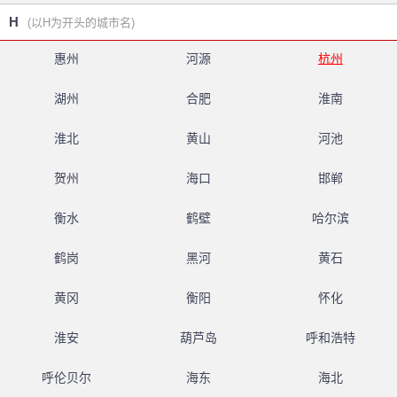
H
(以H为开头的城市名)
惠州
河源
杭州
湖州
合肥
淮南
淮北
黄山
河池
贺州
海口
邯郸
衡水
鹤壁
哈尔滨
鹤岗
黑河
黄石
黄冈
衡阳
怀化
淮安
葫芦岛
呼和浩特
呼伦贝尔
海东
海北