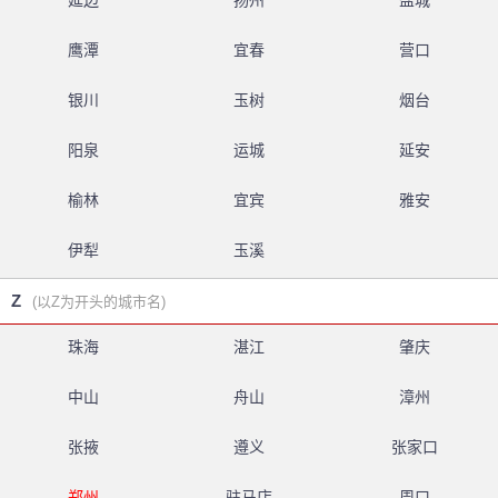
延边
扬州
盐城
鹰潭
宜春
营口
银川
玉树
烟台
阳泉
运城
延安
榆林
宜宾
雅安
伊犁
玉溪
Z
(以Z为开头的城市名)
珠海
湛江
肇庆
中山
舟山
漳州
张掖
遵义
张家口
郑州
驻马店
周口