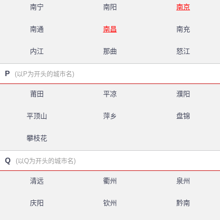
南宁
南阳
南京
南通
南昌
南充
内江
那曲
怒江
P
(以P为开头的城市名)
莆田
平凉
濮阳
平顶山
萍乡
盘锦
攀枝花
Q
(以Q为开头的城市名)
清远
衢州
泉州
庆阳
钦州
黔南