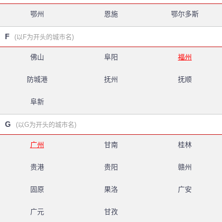
鄂州
恩施
鄂尔多斯
F
(以F为开头的城市名)
佛山
阜阳
福州
防城港
抚州
抚顺
阜新
G
(以G为开头的城市名)
广州
甘南
桂林
贵港
贵阳
赣州
固原
果洛
广安
广元
甘孜