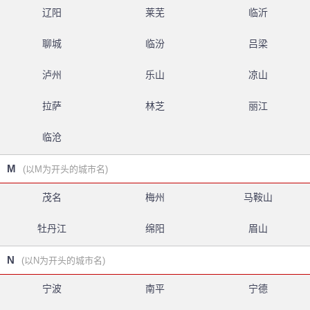
辽阳
莱芜
临沂
聊城
临汾
吕梁
泸州
乐山
凉山
拉萨
林芝
丽江
临沧
M
(以M为开头的城市名)
茂名
梅州
马鞍山
牡丹江
绵阳
眉山
N
(以N为开头的城市名)
宁波
南平
宁德