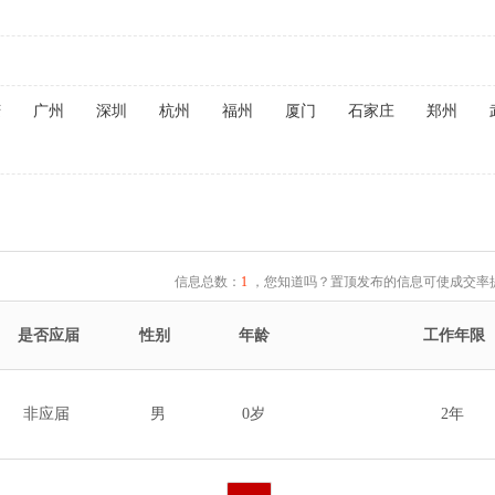
庆
广州
深圳
杭州
福州
厦门
石家庄
郑州
信息总数：
1
，您知道吗？置顶发布的信息可使成交率提
是否应届
性别
年龄
工作年限
非应届
男
0岁
2年