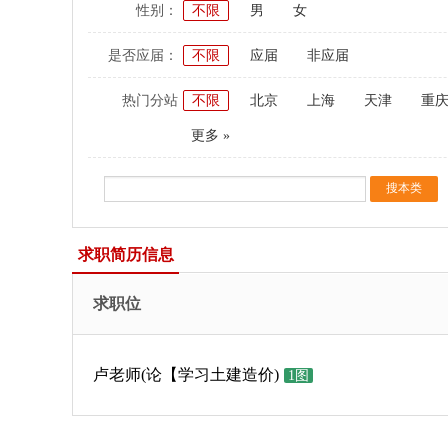
性别：
不限
男
女
是否应届：
不限
应届
非应届
热门分站
不限
北京
上海
天津
重
更多 »
求职简历信息
求职位
卢老师(论【学习土建造价)
1图