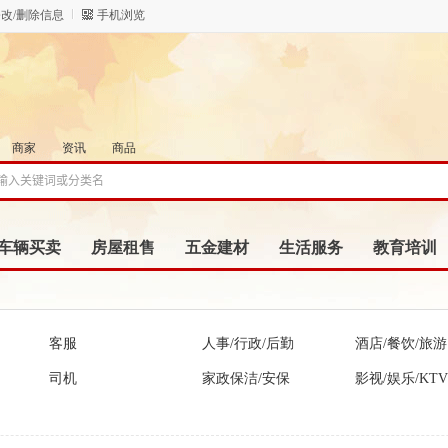
改/删除信息
手机浏览
商家
资讯
商品
车辆买卖
房屋租售
五金建材
生活服务
教育培训
客服
人事/行政/后勤
酒店/餐饮/旅游
司机
家政保洁/安保
影视/娱乐/KTV