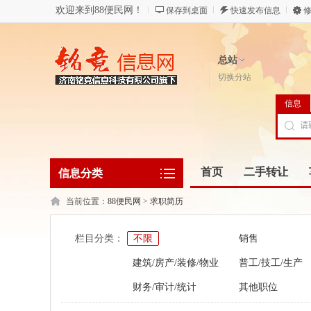
欢迎来到88便民网！
保存到桌面
快速发布信息
修
总站
切换分站
信息
首页
二手转让
信息分类
当前位置：
88便民网
>
求职简历
栏目分类：
不限
销售
建筑/房产/装修/物业
普工/技工/生产
财务/审计/统计
其他职位