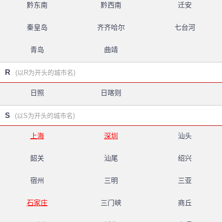
黔东南
黔西南
迁安
秦皇岛
齐齐哈尔
七台河
青岛
曲靖
R
(以R为开头的城市名)
日照
日喀则
S
(以S为开头的城市名)
上海
深圳
汕头
韶关
汕尾
绍兴
宿州
三明
三亚
石家庄
三门峡
商丘