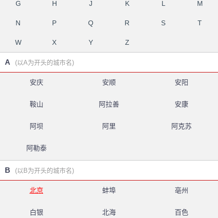
G
H
J
K
L
M
N
P
Q
R
S
T
W
X
Y
Z
A
(以A为开头的城市名)
安庆
安顺
安阳
鞍山
阿拉善
安康
阿坝
阿里
阿克苏
阿勒泰
B
(以B为开头的城市名)
北京
蚌埠
亳州
白银
北海
百色