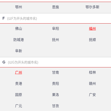
鄂州
恩施
鄂尔多斯
F
(以F为开头的城市名)
佛山
阜阳
福州
防城港
抚州
抚顺
阜新
G
(以G为开头的城市名)
广州
甘南
桂林
贵港
贵阳
赣州
固原
果洛
广安
广元
甘孜