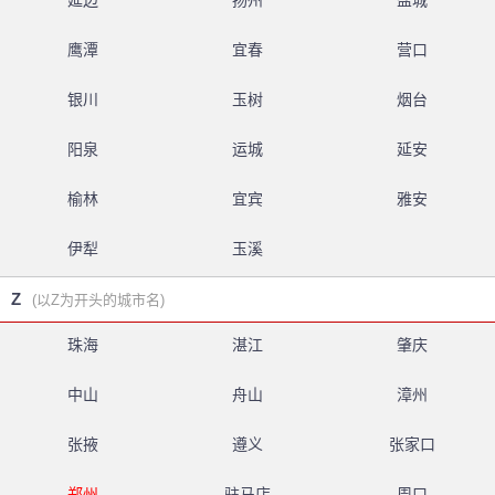
延边
扬州
盐城
鹰潭
宜春
营口
银川
玉树
烟台
阳泉
运城
延安
榆林
宜宾
雅安
伊犁
玉溪
Z
(以Z为开头的城市名)
珠海
湛江
肇庆
中山
舟山
漳州
张掖
遵义
张家口
郑州
驻马店
周口