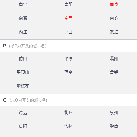
南宁
南阳
南京
南通
南昌
南充
内江
那曲
怒江
P
(以P为开头的城市名)
莆田
平凉
濮阳
平顶山
萍乡
盘锦
攀枝花
Q
(以Q为开头的城市名)
清远
衢州
泉州
庆阳
钦州
黔南