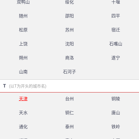
双鸭山
绥化
十堰
随州
邵阳
四平
松原
苏州
宿迁
上饶
沈阳
石嘴山
朔州
商洛
遂宁
山南
石河子
T
(以T为开头的城市名)
天津
台州
铜陵
天水
铜仁
唐山
通化
泰州
铁岭