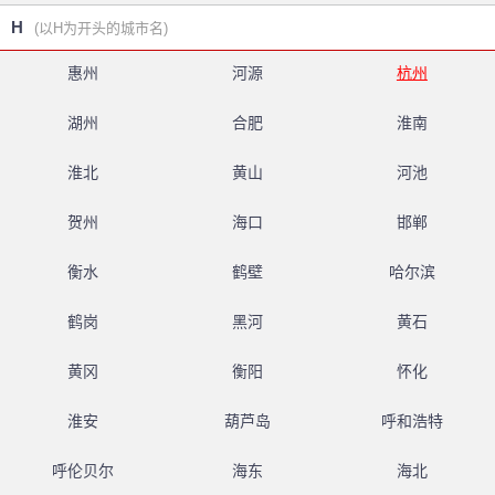
H
(以H为开头的城市名)
惠州
河源
杭州
湖州
合肥
淮南
淮北
黄山
河池
贺州
海口
邯郸
衡水
鹤壁
哈尔滨
鹤岗
黑河
黄石
黄冈
衡阳
怀化
淮安
葫芦岛
呼和浩特
呼伦贝尔
海东
海北