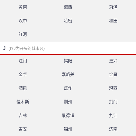
黄南
海西
菏泽
汉中
哈密
和田
红河
J
(以J为开头的城市名)
江门
揭阳
嘉兴
金华
嘉峪关
金昌
酒泉
焦作
鸡西
佳木斯
荆州
荆门
吉林
景德镇
九江
吉安
锦州
济南