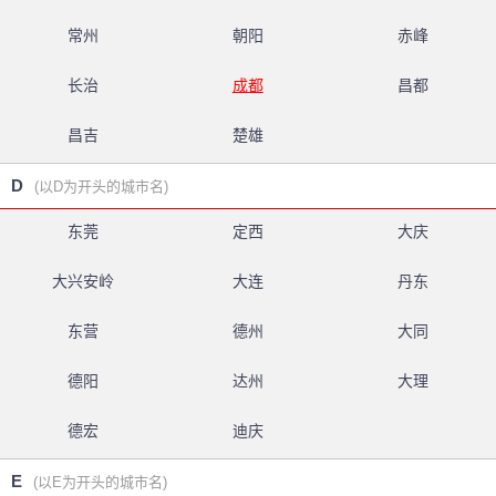
常州
朝阳
赤峰
长治
成都
昌都
昌吉
楚雄
D
(以D为开头的城市名)
东莞
定西
大庆
大兴安岭
大连
丹东
东营
德州
大同
德阳
达州
大理
德宏
迪庆
E
(以E为开头的城市名)