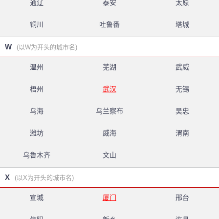
通辽
泰安
太原
铜川
吐鲁番
塔城
W
(以W为开头的城市名)
温州
芜湖
武威
梧州
武汉
无锡
乌海
乌兰察布
吴忠
潍坊
威海
渭南
乌鲁木齐
文山
X
(以X为开头的城市名)
宣城
厦门
邢台