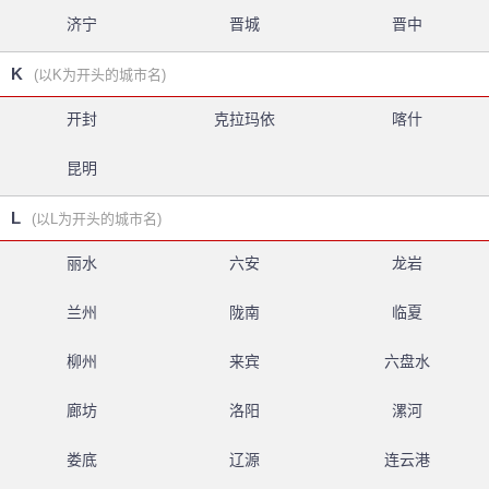
济宁
晋城
晋中
K
(以K为开头的城市名)
开封
克拉玛依
喀什
昆明
L
(以L为开头的城市名)
丽水
六安
龙岩
兰州
陇南
临夏
柳州
来宾
六盘水
廊坊
洛阳
漯河
娄底
辽源
连云港