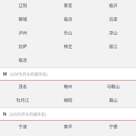
辽阳
莱芜
临沂
聊城
临汾
吕梁
泸州
乐山
凉山
拉萨
林芝
丽江
临沧
M
(以M为开头的城市名)
茂名
梅州
马鞍山
牡丹江
绵阳
眉山
N
(以N为开头的城市名)
宁波
南平
宁德