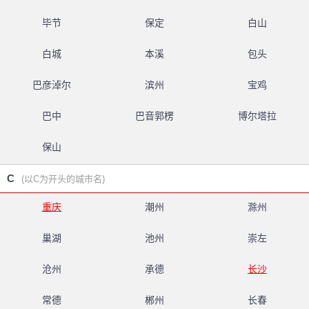
毕节
保定
白山
白城
本溪
包头
巴彦淖尔
滨州
宝鸡
巴中
巴音郭楞
博尔塔拉
保山
C
(以C为开头的城市名)
重庆
潮州
滁州
巢湖
池州
崇左
沧州
承德
长沙
常德
郴州
长春