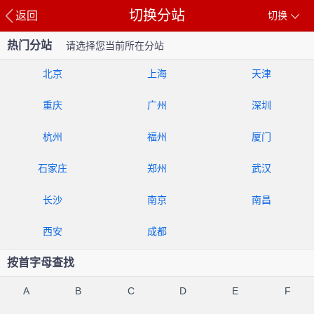
切换分站
返回
切换
热门分站
请选择您当前所在分站
北京
上海
天津
重庆
广州
深圳
杭州
福州
厦门
石家庄
郑州
武汉
长沙
南京
南昌
西安
成都
按首字母查找
A
B
C
D
E
F