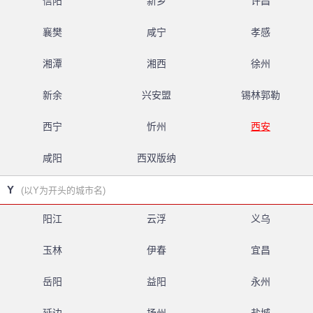
信阳
新乡
许昌
襄樊
咸宁
孝感
湘潭
湘西
徐州
新余
兴安盟
锡林郭勒
西宁
忻州
西安
咸阳
西双版纳
Y
(以Y为开头的城市名)
阳江
云浮
义乌
玉林
伊春
宜昌
岳阳
益阳
永州