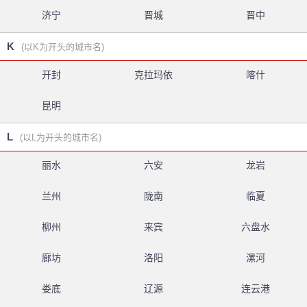
济宁
晋城
晋中
K
(以K为开头的城市名)
开封
克拉玛依
喀什
昆明
L
(以L为开头的城市名)
丽水
六安
龙岩
兰州
陇南
临夏
柳州
来宾
六盘水
廊坊
洛阳
漯河
娄底
辽源
连云港