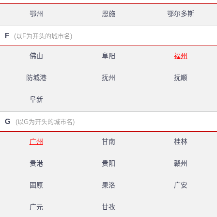
鄂州
恩施
鄂尔多斯
F
(以F为开头的城市名)
佛山
阜阳
福州
防城港
抚州
抚顺
阜新
G
(以G为开头的城市名)
广州
甘南
桂林
贵港
贵阳
赣州
固原
果洛
广安
广元
甘孜