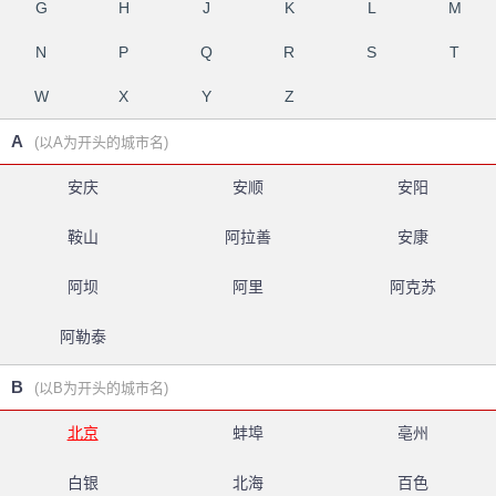
G
H
J
K
L
M
N
P
Q
R
S
T
W
X
Y
Z
A
(以A为开头的城市名)
安庆
安顺
安阳
鞍山
阿拉善
安康
阿坝
阿里
阿克苏
阿勒泰
B
(以B为开头的城市名)
北京
蚌埠
亳州
白银
北海
百色