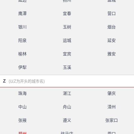
延边
扬州
盐城
鹰潭
宜春
营口
银川
玉树
烟台
阳泉
运城
延安
榆林
宜宾
雅安
伊犁
玉溪
Z
(以Z为开头的城市名)
珠海
湛江
肇庆
中山
舟山
漳州
张掖
遵义
张家口
郑州
驻马店
周口