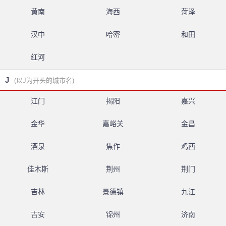
黄南
海西
菏泽
汉中
哈密
和田
红河
J
(以J为开头的城市名)
江门
揭阳
嘉兴
金华
嘉峪关
金昌
酒泉
焦作
鸡西
佳木斯
荆州
荆门
吉林
景德镇
九江
吉安
锦州
济南