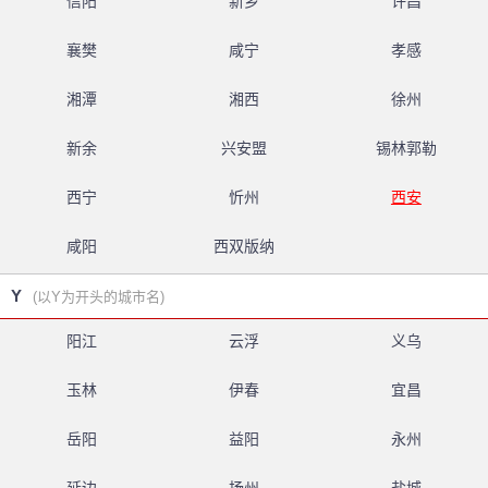
信阳
新乡
许昌
襄樊
咸宁
孝感
湘潭
湘西
徐州
新余
兴安盟
锡林郭勒
西宁
忻州
西安
咸阳
西双版纳
Y
(以Y为开头的城市名)
阳江
云浮
义乌
玉林
伊春
宜昌
岳阳
益阳
永州