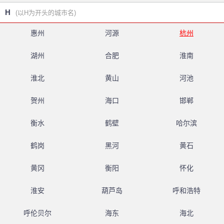
H
(以H为开头的城市名)
惠州
河源
杭州
湖州
合肥
淮南
淮北
黄山
河池
贺州
海口
邯郸
衡水
鹤壁
哈尔滨
鹤岗
黑河
黄石
黄冈
衡阳
怀化
淮安
葫芦岛
呼和浩特
呼伦贝尔
海东
海北