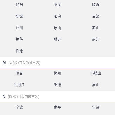
辽阳
莱芜
临沂
聊城
临汾
吕梁
泸州
乐山
凉山
拉萨
林芝
丽江
临沧
M
(以M为开头的城市名)
茂名
梅州
马鞍山
牡丹江
绵阳
眉山
N
(以N为开头的城市名)
宁波
南平
宁德