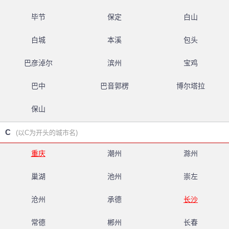
毕节
保定
白山
白城
本溪
包头
巴彦淖尔
滨州
宝鸡
巴中
巴音郭楞
博尔塔拉
保山
C
(以C为开头的城市名)
重庆
潮州
滁州
巢湖
池州
崇左
沧州
承德
长沙
常德
郴州
长春