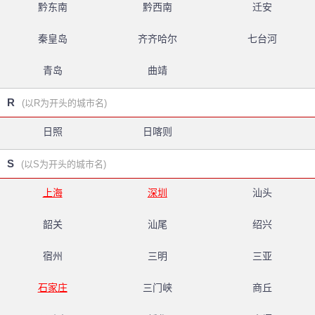
黔东南
黔西南
迁安
秦皇岛
齐齐哈尔
七台河
青岛
曲靖
R
(以R为开头的城市名)
日照
日喀则
S
(以S为开头的城市名)
上海
深圳
汕头
韶关
汕尾
绍兴
宿州
三明
三亚
石家庄
三门峡
商丘