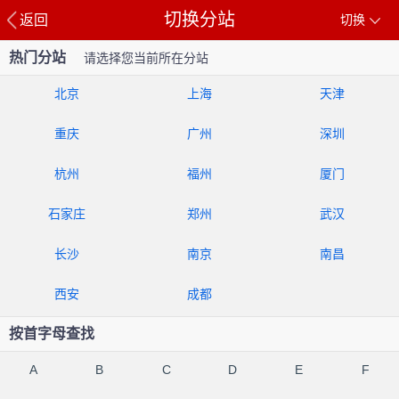
切换分站
返回
切换
热门分站
请选择您当前所在分站
北京
上海
天津
重庆
广州
深圳
杭州
福州
厦门
石家庄
郑州
武汉
长沙
南京
南昌
西安
成都
按首字母查找
A
B
C
D
E
F