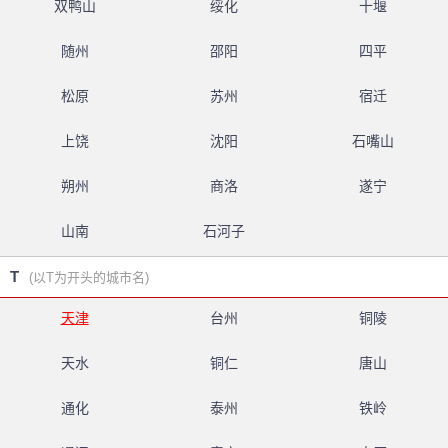
双鸭山
绥化
十堰
随州
邵阳
四平
松原
苏州
宿迁
上饶
沈阳
石嘴山
朔州
商洛
遂宁
山南
石河子
T
(以T为开头的城市名)
天津
台州
铜陵
天水
铜仁
唐山
通化
泰州
铁岭