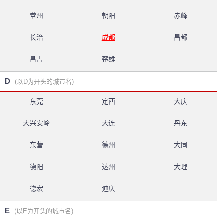
常州
朝阳
赤峰
长治
成都
昌都
昌吉
楚雄
D
(以D为开头的城市名)
东莞
定西
大庆
大兴安岭
大连
丹东
东营
德州
大同
德阳
达州
大理
德宏
迪庆
E
(以E为开头的城市名)