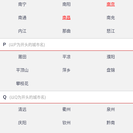
南宁
南阳
南京
南通
南昌
南充
内江
那曲
怒江
P
(以P为开头的城市名)
莆田
平凉
濮阳
平顶山
萍乡
盘锦
攀枝花
Q
(以Q为开头的城市名)
清远
衢州
泉州
庆阳
钦州
黔南