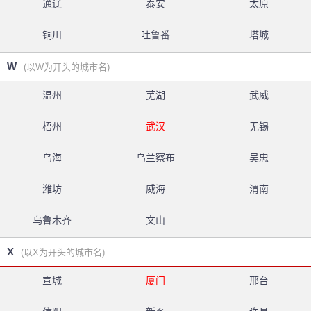
通辽
泰安
太原
铜川
吐鲁番
塔城
W
(以W为开头的城市名)
温州
芜湖
武威
梧州
武汉
无锡
乌海
乌兰察布
吴忠
潍坊
威海
渭南
乌鲁木齐
文山
X
(以X为开头的城市名)
宣城
厦门
邢台