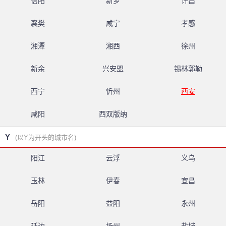
信阳
新乡
许昌
襄樊
咸宁
孝感
湘潭
湘西
徐州
新余
兴安盟
锡林郭勒
西宁
忻州
西安
咸阳
西双版纳
Y
(以Y为开头的城市名)
阳江
云浮
义乌
玉林
伊春
宜昌
岳阳
益阳
永州