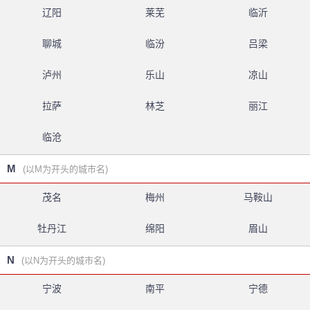
辽阳
莱芜
临沂
聊城
临汾
吕梁
泸州
乐山
凉山
拉萨
林芝
丽江
临沧
M
(以M为开头的城市名)
茂名
梅州
马鞍山
牡丹江
绵阳
眉山
N
(以N为开头的城市名)
宁波
南平
宁德