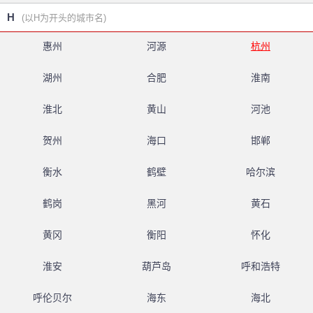
H
(以H为开头的城市名)
惠州
河源
杭州
湖州
合肥
淮南
淮北
黄山
河池
贺州
海口
邯郸
衡水
鹤壁
哈尔滨
鹤岗
黑河
黄石
黄冈
衡阳
怀化
淮安
葫芦岛
呼和浩特
呼伦贝尔
海东
海北