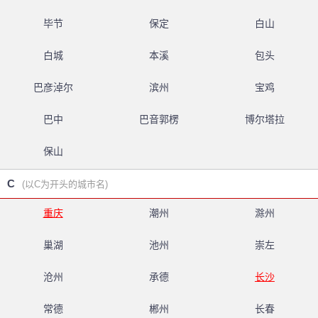
毕节
保定
白山
白城
本溪
包头
巴彦淖尔
滨州
宝鸡
巴中
巴音郭楞
博尔塔拉
保山
C
(以C为开头的城市名)
重庆
潮州
滁州
巢湖
池州
崇左
沧州
承德
长沙
常德
郴州
长春