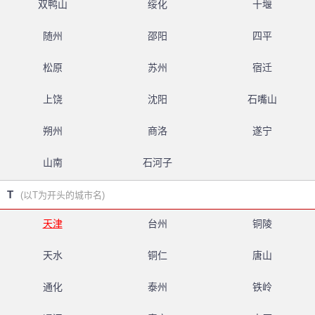
双鸭山
绥化
十堰
随州
邵阳
四平
松原
苏州
宿迁
上饶
沈阳
石嘴山
朔州
商洛
遂宁
山南
石河子
T
(以T为开头的城市名)
天津
台州
铜陵
天水
铜仁
唐山
通化
泰州
铁岭