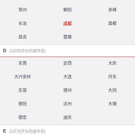
常州
朝阳
赤峰
长治
成都
昌都
昌吉
楚雄
D
(以D为开头的城市名)
东莞
定西
大庆
大兴安岭
大连
丹东
东营
德州
大同
德阳
达州
大理
德宏
迪庆
E
(以E为开头的城市名)