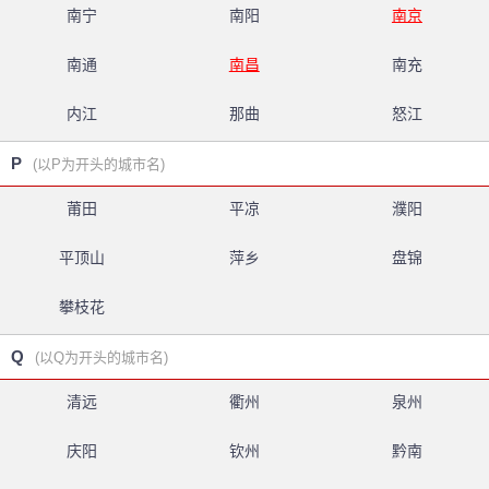
南宁
南阳
南京
南通
南昌
南充
内江
那曲
怒江
P
(以P为开头的城市名)
莆田
平凉
濮阳
平顶山
萍乡
盘锦
攀枝花
Q
(以Q为开头的城市名)
清远
衢州
泉州
庆阳
钦州
黔南