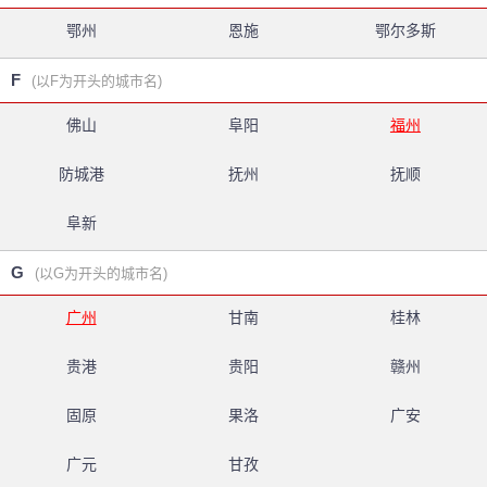
鄂州
恩施
鄂尔多斯
F
(以F为开头的城市名)
佛山
阜阳
福州
防城港
抚州
抚顺
阜新
G
(以G为开头的城市名)
广州
甘南
桂林
贵港
贵阳
赣州
固原
果洛
广安
广元
甘孜