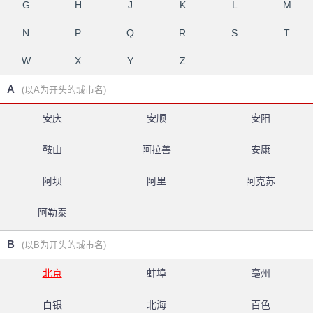
G
H
J
K
L
M
N
P
Q
R
S
T
W
X
Y
Z
A
(以A为开头的城市名)
安庆
安顺
安阳
鞍山
阿拉善
安康
阿坝
阿里
阿克苏
阿勒泰
B
(以B为开头的城市名)
北京
蚌埠
亳州
白银
北海
百色