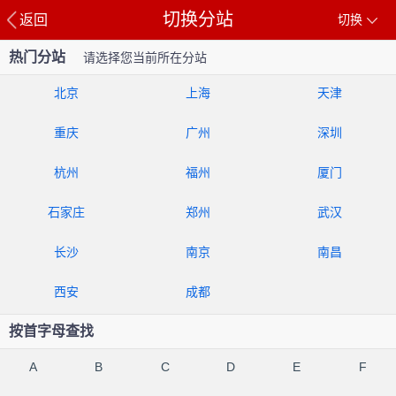
切换分站
返回
切换
热门分站
请选择您当前所在分站
北京
上海
天津
重庆
广州
深圳
杭州
福州
厦门
石家庄
郑州
武汉
长沙
南京
南昌
西安
成都
按首字母查找
A
B
C
D
E
F