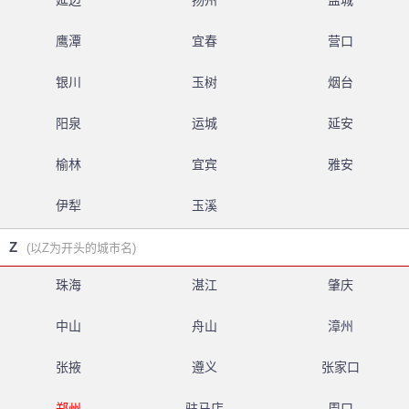
延边
扬州
盐城
鹰潭
宜春
营口
银川
玉树
烟台
阳泉
运城
延安
榆林
宜宾
雅安
伊犁
玉溪
Z
(以Z为开头的城市名)
珠海
湛江
肇庆
中山
舟山
漳州
张掖
遵义
张家口
郑州
驻马店
周口