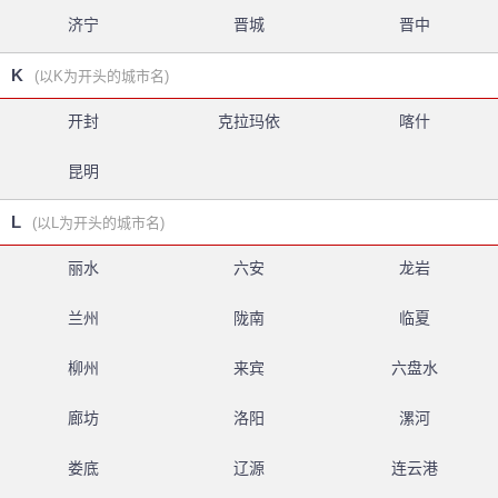
济宁
晋城
晋中
K
(以K为开头的城市名)
开封
克拉玛依
喀什
昆明
L
(以L为开头的城市名)
丽水
六安
龙岩
兰州
陇南
临夏
柳州
来宾
六盘水
廊坊
洛阳
漯河
娄底
辽源
连云港