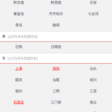
黔东南
黔西南
迁安
秦皇岛
齐齐哈尔
七台河
青岛
曲靖
R
(以R为开头的城市名)
日照
日喀则
S
(以S为开头的城市名)
上海
深圳
汕头
韶关
汕尾
绍兴
宿州
三明
三亚
石家庄
三门峡
商丘