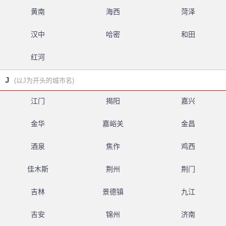
黄南
海西
菏泽
汉中
哈密
和田
红河
J
(以J为开头的城市名)
江门
揭阳
嘉兴
金华
嘉峪关
金昌
酒泉
焦作
鸡西
佳木斯
荆州
荆门
吉林
景德镇
九江
吉安
锦州
济南