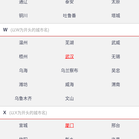
通辽
泰安
太原
铜川
吐鲁番
塔城
W
(以W为开头的城市名)
温州
芜湖
武威
梧州
武汉
无锡
乌海
乌兰察布
吴忠
潍坊
威海
渭南
乌鲁木齐
文山
X
(以X为开头的城市名)
宣城
厦门
邢台