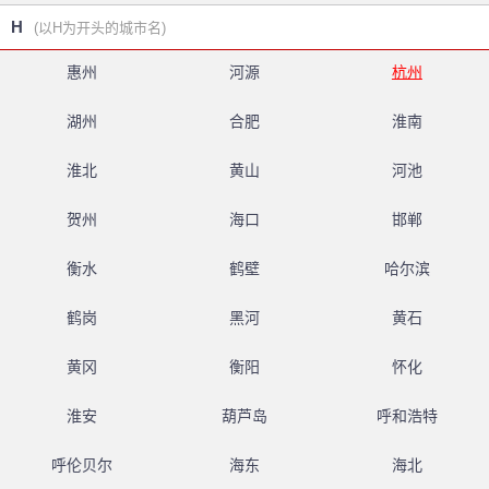
H
(以H为开头的城市名)
惠州
河源
杭州
湖州
合肥
淮南
淮北
黄山
河池
贺州
海口
邯郸
衡水
鹤壁
哈尔滨
鹤岗
黑河
黄石
黄冈
衡阳
怀化
淮安
葫芦岛
呼和浩特
呼伦贝尔
海东
海北