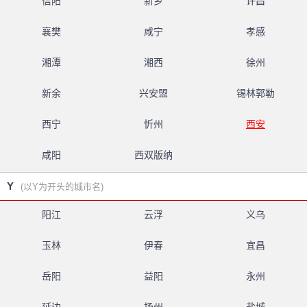
信阳
新乡
许昌
襄樊
咸宁
孝感
湘潭
湘西
徐州
新余
兴安盟
锡林郭勒
西宁
忻州
西安
咸阳
西双版纳
Y
(以Y为开头的城市名)
阳江
云浮
义乌
玉林
伊春
宜昌
岳阳
益阳
永州