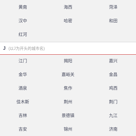
黄南
海西
菏泽
汉中
哈密
和田
红河
J
(以J为开头的城市名)
江门
揭阳
嘉兴
金华
嘉峪关
金昌
酒泉
焦作
鸡西
佳木斯
荆州
荆门
吉林
景德镇
九江
吉安
锦州
济南