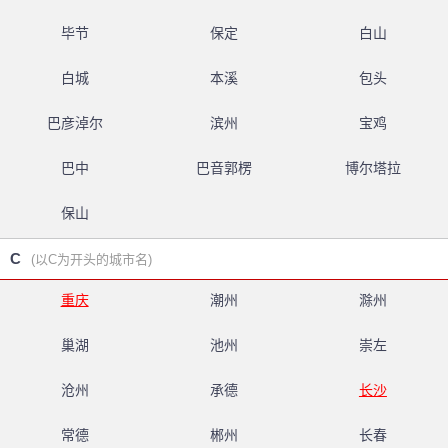
毕节
保定
白山
白城
本溪
包头
巴彦淖尔
滨州
宝鸡
巴中
巴音郭楞
博尔塔拉
保山
C
(以C为开头的城市名)
重庆
潮州
滁州
巢湖
池州
崇左
沧州
承德
长沙
常德
郴州
长春