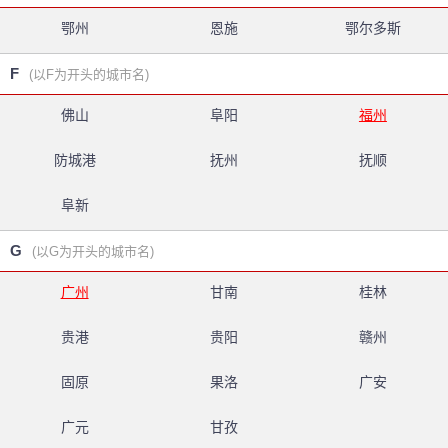
鄂州
恩施
鄂尔多斯
F
(以F为开头的城市名)
佛山
阜阳
福州
防城港
抚州
抚顺
阜新
G
(以G为开头的城市名)
广州
甘南
桂林
贵港
贵阳
赣州
固原
果洛
广安
广元
甘孜