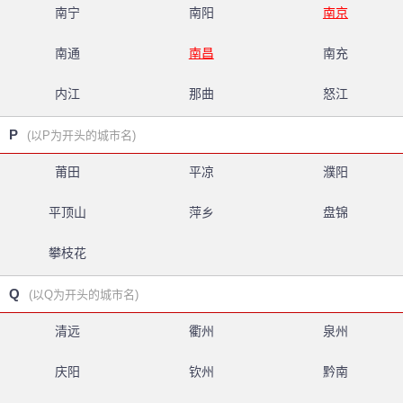
南宁
南阳
南京
南通
南昌
南充
内江
那曲
怒江
P
(以P为开头的城市名)
莆田
平凉
濮阳
平顶山
萍乡
盘锦
攀枝花
Q
(以Q为开头的城市名)
清远
衢州
泉州
庆阳
钦州
黔南