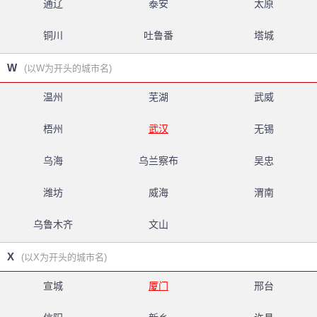
通辽
泰安
太原
铜川
吐鲁番
塔城
W
(以W为开头的城市名)
温州
芜湖
武威
梧州
武汉
无锡
乌海
乌兰察布
吴忠
潍坊
威海
渭南
乌鲁木齐
文山
X
(以X为开头的城市名)
宣城
厦门
邢台