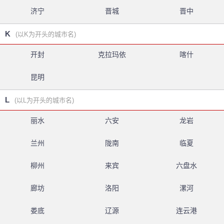
济宁
晋城
晋中
K
(以K为开头的城市名)
开封
克拉玛依
喀什
昆明
L
(以L为开头的城市名)
丽水
六安
龙岩
兰州
陇南
临夏
柳州
来宾
六盘水
廊坊
洛阳
漯河
娄底
辽源
连云港