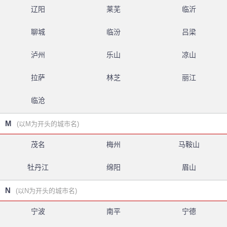
辽阳
莱芜
临沂
聊城
临汾
吕梁
泸州
乐山
凉山
拉萨
林芝
丽江
临沧
M
(以M为开头的城市名)
茂名
梅州
马鞍山
牡丹江
绵阳
眉山
N
(以N为开头的城市名)
宁波
南平
宁德