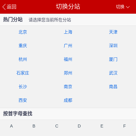
切换分站
返回
切换
热门分站
请选择您当前所在分站
北京
上海
天津
重庆
广州
深圳
杭州
福州
厦门
石家庄
郑州
武汉
长沙
南京
南昌
西安
成都
按首字母查找
A
B
C
D
E
F