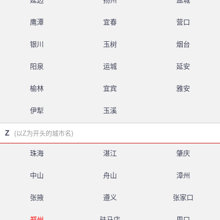
延边
扬州
盐城
鹰潭
宜春
营口
银川
玉树
烟台
阳泉
运城
延安
榆林
宜宾
雅安
伊犁
玉溪
Z
(以Z为开头的城市名)
珠海
湛江
肇庆
中山
舟山
漳州
张掖
遵义
张家口
郑州
驻马店
周口