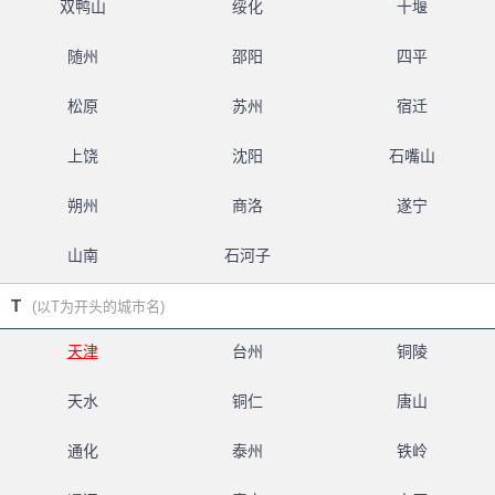
双鸭山
绥化
十堰
随州
邵阳
四平
松原
苏州
宿迁
上饶
沈阳
石嘴山
朔州
商洛
遂宁
山南
石河子
T
(以T为开头的城市名)
天津
台州
铜陵
天水
铜仁
唐山
通化
泰州
铁岭