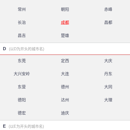
常州
朝阳
赤峰
长治
成都
昌都
昌吉
楚雄
D
(以D为开头的城市名)
东莞
定西
大庆
大兴安岭
大连
丹东
东营
德州
大同
德阳
达州
大理
德宏
迪庆
E
(以E为开头的城市名)