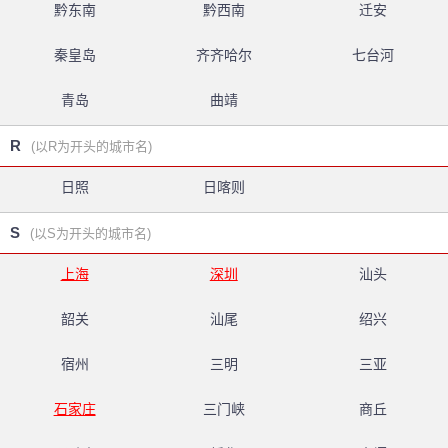
黔东南
黔西南
迁安
秦皇岛
齐齐哈尔
七台河
青岛
曲靖
R
(以R为开头的城市名)
日照
日喀则
S
(以S为开头的城市名)
上海
深圳
汕头
韶关
汕尾
绍兴
宿州
三明
三亚
石家庄
三门峡
商丘