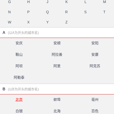
G
H
J
K
L
M
N
P
Q
R
S
T
W
X
Y
Z
A
(以A为开头的城市名)
安庆
安顺
安阳
鞍山
阿拉善
安康
阿坝
阿里
阿克苏
阿勒泰
B
(以B为开头的城市名)
北京
蚌埠
亳州
白银
北海
百色