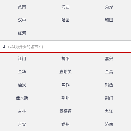
黄南
海西
菏泽
汉中
哈密
和田
红河
J
(以J为开头的城市名)
江门
揭阳
嘉兴
金华
嘉峪关
金昌
酒泉
焦作
鸡西
佳木斯
荆州
荆门
吉林
景德镇
九江
吉安
锦州
济南