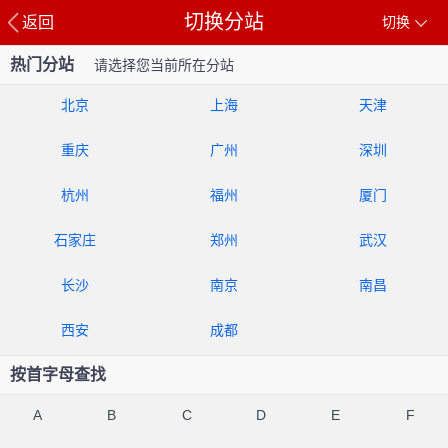
切换分站
返回
切换
热门分站
请选择您当前所在分站
北京
上海
天津
重庆
广州
深圳
杭州
福州
厦门
石家庄
郑州
武汉
长沙
南京
南昌
西安
成都
按首字母查找
A
B
C
D
E
F