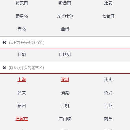
黔东南
黔西南
迁安
秦皇岛
齐齐哈尔
七台河
青岛
曲靖
R
(以R为开头的城市名)
日照
日喀则
S
(以S为开头的城市名)
上海
深圳
汕头
韶关
汕尾
绍兴
宿州
三明
三亚
石家庄
三门峡
商丘