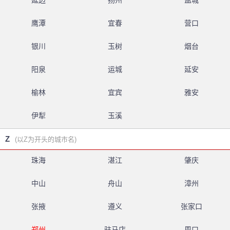
延边
扬州
盐城
鹰潭
宜春
营口
银川
玉树
烟台
阳泉
运城
延安
榆林
宜宾
雅安
伊犁
玉溪
Z
(以Z为开头的城市名)
珠海
湛江
肇庆
中山
舟山
漳州
张掖
遵义
张家口
郑州
驻马店
周口