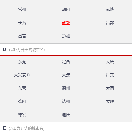
常州
朝阳
赤峰
长治
成都
昌都
昌吉
楚雄
D
(以D为开头的城市名)
东莞
定西
大庆
大兴安岭
大连
丹东
东营
德州
大同
德阳
达州
大理
德宏
迪庆
E
(以E为开头的城市名)