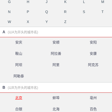
G
H
J
K
L
M
N
P
Q
R
S
T
W
X
Y
Z
A
(以A为开头的城市名)
安庆
安顺
安阳
鞍山
阿拉善
安康
阿坝
阿里
阿克苏
阿勒泰
B
(以B为开头的城市名)
北京
蚌埠
亳州
白银
北海
百色