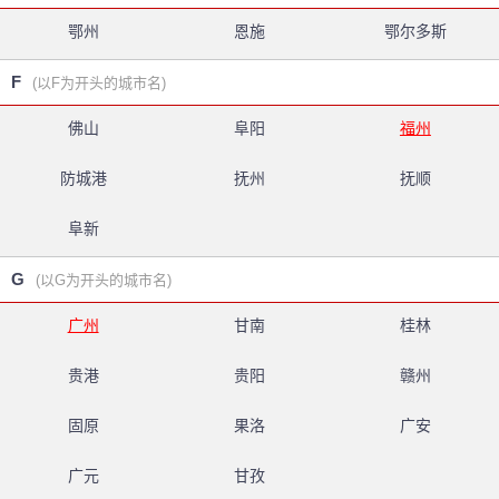
鄂州
恩施
鄂尔多斯
F
(以F为开头的城市名)
佛山
阜阳
福州
防城港
抚州
抚顺
阜新
G
(以G为开头的城市名)
广州
甘南
桂林
贵港
贵阳
赣州
固原
果洛
广安
广元
甘孜