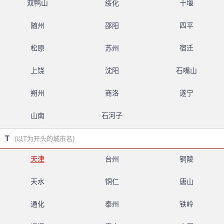
双鸭山
绥化
十堰
随州
邵阳
四平
松原
苏州
宿迁
上饶
沈阳
石嘴山
朔州
商洛
遂宁
山南
石河子
T
(以T为开头的城市名)
天津
台州
铜陵
天水
铜仁
唐山
通化
泰州
铁岭