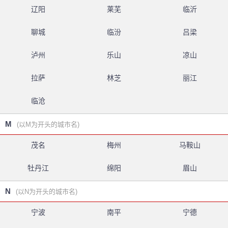
辽阳
莱芜
临沂
聊城
临汾
吕梁
泸州
乐山
凉山
拉萨
林芝
丽江
临沧
M
(以M为开头的城市名)
茂名
梅州
马鞍山
牡丹江
绵阳
眉山
N
(以N为开头的城市名)
宁波
南平
宁德