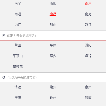
南宁
南阳
南京
南通
南昌
南充
内江
那曲
怒江
P
(以P为开头的城市名)
莆田
平凉
濮阳
平顶山
萍乡
盘锦
攀枝花
Q
(以Q为开头的城市名)
清远
衢州
泉州
庆阳
钦州
黔南