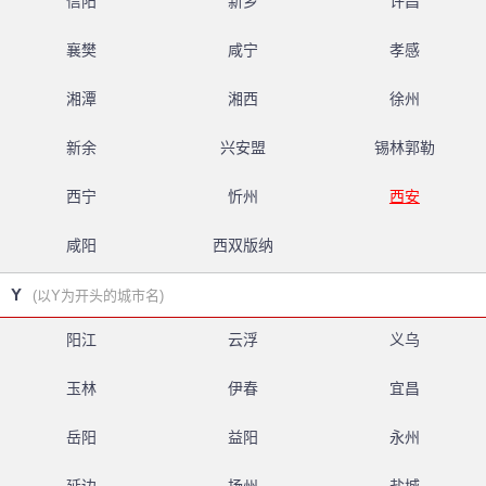
信阳
新乡
许昌
襄樊
咸宁
孝感
湘潭
湘西
徐州
新余
兴安盟
锡林郭勒
西宁
忻州
西安
咸阳
西双版纳
Y
(以Y为开头的城市名)
阳江
云浮
义乌
玉林
伊春
宜昌
岳阳
益阳
永州