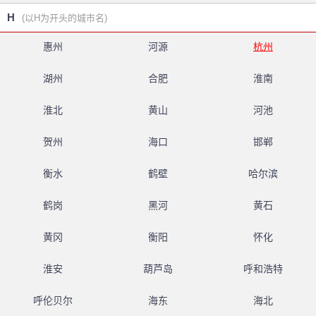
H
(以H为开头的城市名)
惠州
河源
杭州
湖州
合肥
淮南
淮北
黄山
河池
贺州
海口
邯郸
衡水
鹤壁
哈尔滨
鹤岗
黑河
黄石
黄冈
衡阳
怀化
淮安
葫芦岛
呼和浩特
呼伦贝尔
海东
海北