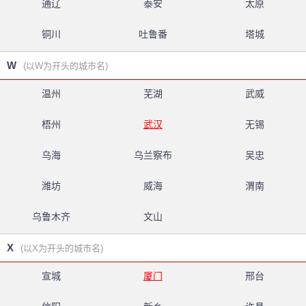
通辽
泰安
太原
铜川
吐鲁番
塔城
W
(以W为开头的城市名)
温州
芜湖
武威
梧州
武汉
无锡
乌海
乌兰察布
吴忠
潍坊
威海
渭南
乌鲁木齐
文山
X
(以X为开头的城市名)
宣城
厦门
邢台