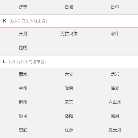
济宁
晋城
晋中
K
(以K为开头的城市名)
开封
克拉玛依
喀什
昆明
L
(以L为开头的城市名)
丽水
六安
龙岩
兰州
陇南
临夏
柳州
来宾
六盘水
廊坊
洛阳
漯河
娄底
辽源
连云港