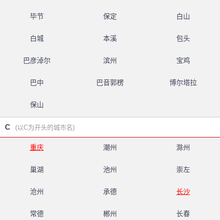
毕节
保定
白山
白城
本溪
包头
巴彦淖尔
滨州
宝鸡
巴中
巴音郭楞
博尔塔拉
保山
C
(以C为开头的城市名)
重庆
潮州
滁州
巢湖
池州
崇左
沧州
承德
长沙
常德
郴州
长春