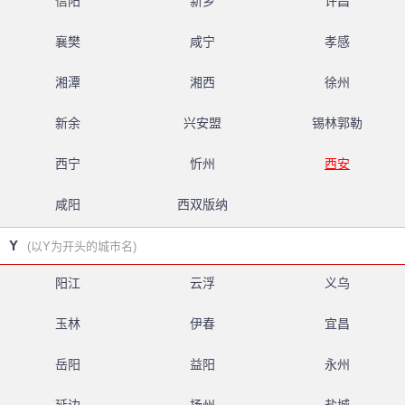
信阳
新乡
许昌
襄樊
咸宁
孝感
湘潭
湘西
徐州
新余
兴安盟
锡林郭勒
西宁
忻州
西安
咸阳
西双版纳
Y
(以Y为开头的城市名)
阳江
云浮
义乌
玉林
伊春
宜昌
岳阳
益阳
永州