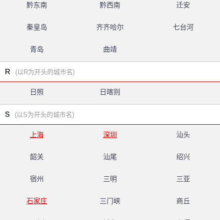
黔东南
黔西南
迁安
秦皇岛
齐齐哈尔
七台河
青岛
曲靖
R
(以R为开头的城市名)
日照
日喀则
S
(以S为开头的城市名)
上海
深圳
汕头
韶关
汕尾
绍兴
宿州
三明
三亚
石家庄
三门峡
商丘