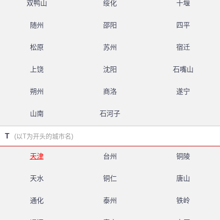
双鸭山
绥化
十堰
随州
邵阳
四平
松原
苏州
宿迁
上饶
沈阳
石嘴山
朔州
商洛
遂宁
山南
石河子
T
(以T为开头的城市名)
天津
台州
铜陵
天水
铜仁
唐山
通化
泰州
铁岭