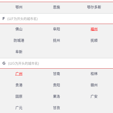
鄂州
恩施
鄂尔多斯
F
(以F为开头的城市名)
佛山
阜阳
福州
防城港
抚州
抚顺
阜新
G
(以G为开头的城市名)
广州
甘南
桂林
贵港
贵阳
赣州
固原
果洛
广安
广元
甘孜