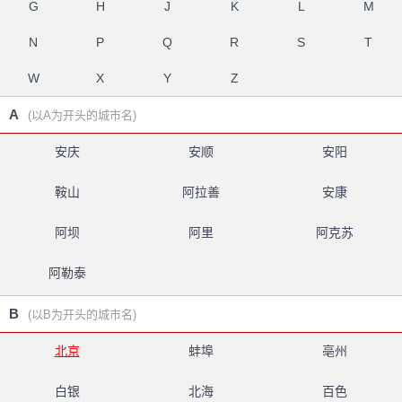
G
H
J
K
L
M
N
P
Q
R
S
T
W
X
Y
Z
A
(以A为开头的城市名)
安庆
安顺
安阳
鞍山
阿拉善
安康
阿坝
阿里
阿克苏
阿勒泰
B
(以B为开头的城市名)
北京
蚌埠
亳州
白银
北海
百色