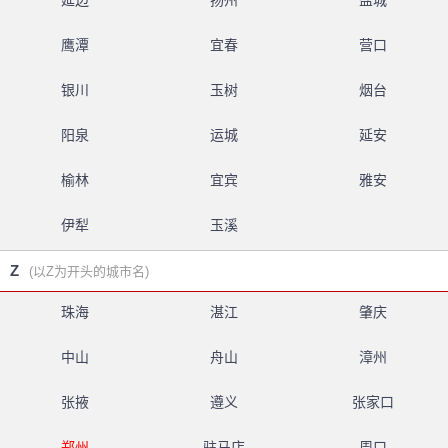
延边
扬州
盐城
鹰潭
宜春
营口
银川
玉树
烟台
阳泉
运城
延安
榆林
宜宾
雅安
伊犁
玉溪
Z
(以Z为开头的城市名)
珠海
湛江
肇庆
中山
舟山
漳州
张掖
遵义
张家口
郑州
驻马店
周口