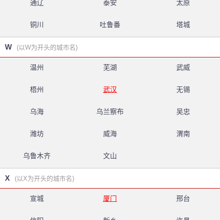
通辽
泰安
太原
铜川
吐鲁番
塔城
W
(以W为开头的城市名)
温州
芜湖
武威
梧州
武汉
无锡
乌海
乌兰察布
吴忠
潍坊
威海
渭南
乌鲁木齐
文山
X
(以X为开头的城市名)
宣城
厦门
邢台