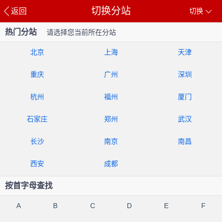
切换分站
返回
切换
热门分站
请选择您当前所在分站
北京
上海
天津
重庆
广州
深圳
杭州
福州
厦门
石家庄
郑州
武汉
长沙
南京
南昌
西安
成都
按首字母查找
A
B
C
D
E
F