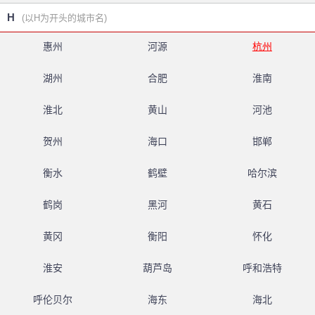
H
(以H为开头的城市名)
惠州
河源
杭州
湖州
合肥
淮南
淮北
黄山
河池
贺州
海口
邯郸
衡水
鹤壁
哈尔滨
鹤岗
黑河
黄石
黄冈
衡阳
怀化
淮安
葫芦岛
呼和浩特
呼伦贝尔
海东
海北