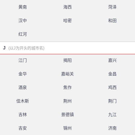
黄南
海西
菏泽
汉中
哈密
和田
红河
J
(以J为开头的城市名)
江门
揭阳
嘉兴
金华
嘉峪关
金昌
酒泉
焦作
鸡西
佳木斯
荆州
荆门
吉林
景德镇
九江
吉安
锦州
济南