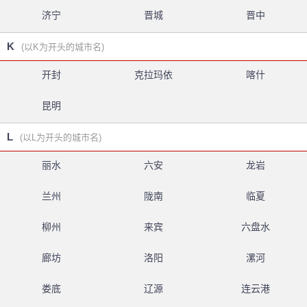
济宁
晋城
晋中
K
(以K为开头的城市名)
开封
克拉玛依
喀什
昆明
L
(以L为开头的城市名)
丽水
六安
龙岩
兰州
陇南
临夏
柳州
来宾
六盘水
廊坊
洛阳
漯河
娄底
辽源
连云港