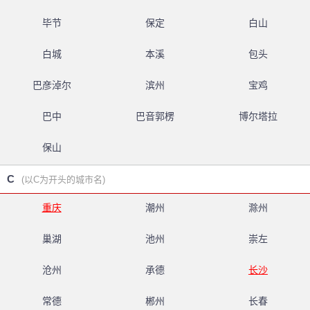
毕节
保定
白山
白城
本溪
包头
巴彦淖尔
滨州
宝鸡
巴中
巴音郭楞
博尔塔拉
保山
C
(以C为开头的城市名)
重庆
潮州
滁州
巢湖
池州
崇左
沧州
承德
长沙
常德
郴州
长春