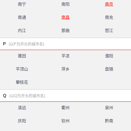
南宁
南阳
南京
南通
南昌
南充
内江
那曲
怒江
P
(以P为开头的城市名)
莆田
平凉
濮阳
平顶山
萍乡
盘锦
攀枝花
Q
(以Q为开头的城市名)
清远
衢州
泉州
庆阳
钦州
黔南