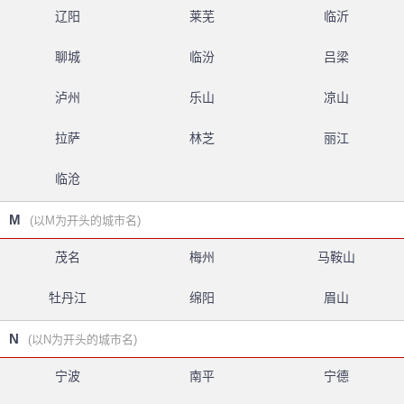
辽阳
莱芜
临沂
聊城
临汾
吕梁
泸州
乐山
凉山
拉萨
林芝
丽江
临沧
M
(以M为开头的城市名)
茂名
梅州
马鞍山
牡丹江
绵阳
眉山
N
(以N为开头的城市名)
宁波
南平
宁德