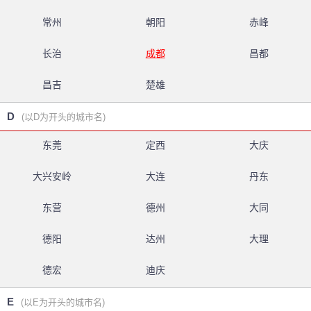
常州
朝阳
赤峰
长治
成都
昌都
昌吉
楚雄
D
(以D为开头的城市名)
东莞
定西
大庆
大兴安岭
大连
丹东
东营
德州
大同
德阳
达州
大理
德宏
迪庆
E
(以E为开头的城市名)