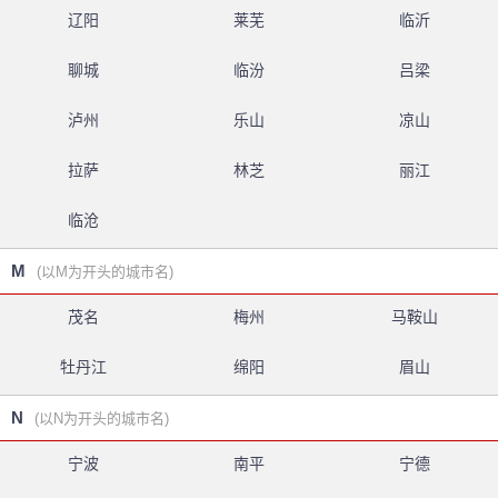
辽阳
莱芜
临沂
聊城
临汾
吕梁
泸州
乐山
凉山
拉萨
林芝
丽江
临沧
M
(以M为开头的城市名)
茂名
梅州
马鞍山
牡丹江
绵阳
眉山
N
(以N为开头的城市名)
宁波
南平
宁德