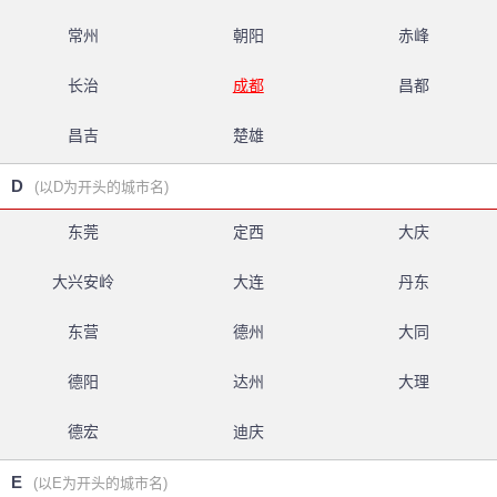
常州
朝阳
赤峰
长治
成都
昌都
昌吉
楚雄
D
(以D为开头的城市名)
东莞
定西
大庆
大兴安岭
大连
丹东
东营
德州
大同
德阳
达州
大理
德宏
迪庆
E
(以E为开头的城市名)