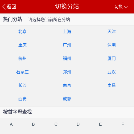
切换分站
返回
切换
热门分站
请选择您当前所在分站
北京
上海
天津
重庆
广州
深圳
杭州
福州
厦门
石家庄
郑州
武汉
长沙
南京
南昌
西安
成都
按首字母查找
A
B
C
D
E
F