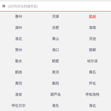
H
(以H为开头的城市名)
惠州
河源
杭州
湖州
合肥
淮南
淮北
黄山
河池
贺州
海口
邯郸
衡水
鹤壁
哈尔滨
鹤岗
黑河
黄石
黄冈
衡阳
怀化
淮安
葫芦岛
呼和浩特
呼伦贝尔
海东
海北