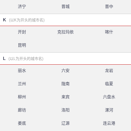
济宁
晋城
晋中
K
(以K为开头的城市名)
开封
克拉玛依
喀什
昆明
L
(以L为开头的城市名)
丽水
六安
龙岩
兰州
陇南
临夏
柳州
来宾
六盘水
廊坊
洛阳
漯河
娄底
辽源
连云港