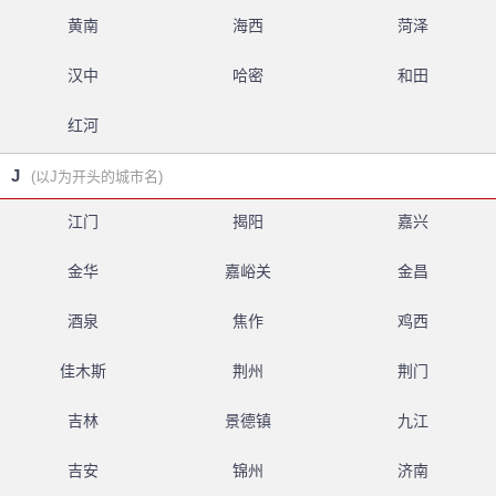
黄南
海西
菏泽
汉中
哈密
和田
红河
J
(以J为开头的城市名)
江门
揭阳
嘉兴
金华
嘉峪关
金昌
酒泉
焦作
鸡西
佳木斯
荆州
荆门
吉林
景德镇
九江
吉安
锦州
济南