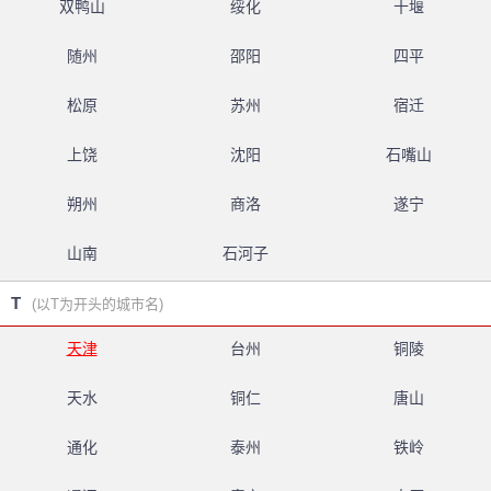
双鸭山
绥化
十堰
随州
邵阳
四平
松原
苏州
宿迁
上饶
沈阳
石嘴山
朔州
商洛
遂宁
山南
石河子
T
(以T为开头的城市名)
天津
台州
铜陵
天水
铜仁
唐山
通化
泰州
铁岭