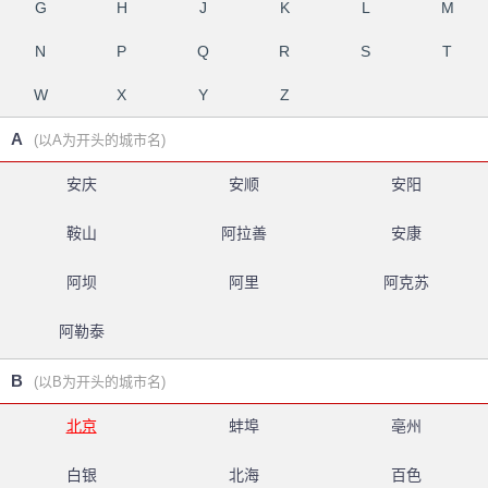
G
H
J
K
L
M
N
P
Q
R
S
T
W
X
Y
Z
A
(以A为开头的城市名)
安庆
安顺
安阳
鞍山
阿拉善
安康
阿坝
阿里
阿克苏
阿勒泰
B
(以B为开头的城市名)
北京
蚌埠
亳州
白银
北海
百色