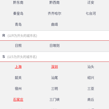
黔东南
黔西南
迁安
秦皇岛
齐齐哈尔
七台河
青岛
曲靖
R
(以R为开头的城市名)
日照
日喀则
S
(以S为开头的城市名)
上海
深圳
汕头
韶关
汕尾
绍兴
宿州
三明
三亚
石家庄
三门峡
商丘