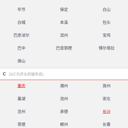
毕节
保定
白山
白城
本溪
包头
巴彦淖尔
滨州
宝鸡
巴中
巴音郭楞
博尔塔拉
保山
C
(以C为开头的城市名)
重庆
潮州
滁州
巢湖
池州
崇左
沧州
承德
长沙
常德
郴州
长春