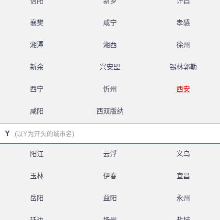
信阳
新乡
许昌
襄樊
咸宁
孝感
湘潭
湘西
徐州
新余
兴安盟
锡林郭勒
西宁
忻州
西安
咸阳
西双版纳
Y
(以Y为开头的城市名)
阳江
云浮
义乌
玉林
伊春
宜昌
岳阳
益阳
永州