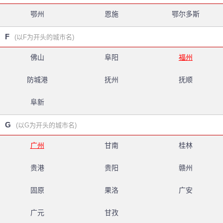
鄂州
恩施
鄂尔多斯
F
(以F为开头的城市名)
佛山
阜阳
福州
防城港
抚州
抚顺
阜新
G
(以G为开头的城市名)
广州
甘南
桂林
贵港
贵阳
赣州
固原
果洛
广安
广元
甘孜