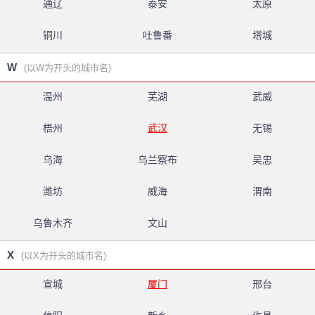
通辽
泰安
太原
铜川
吐鲁番
塔城
W
(以W为开头的城市名)
温州
芜湖
武威
梧州
武汉
无锡
乌海
乌兰察布
吴忠
潍坊
威海
渭南
乌鲁木齐
文山
X
(以X为开头的城市名)
宣城
厦门
邢台