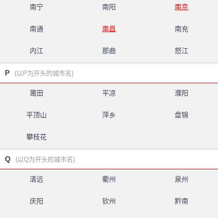
南宁
南阳
南京
南通
南昌
南充
内江
那曲
怒江
P
(以P为开头的城市名)
莆田
平凉
濮阳
平顶山
萍乡
盘锦
攀枝花
Q
(以Q为开头的城市名)
清远
衢州
泉州
庆阳
钦州
黔南