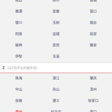
延边
扬州
盐城
鹰潭
宜春
营口
银川
玉树
烟台
阳泉
运城
延安
榆林
宜宾
雅安
伊犁
玉溪
Z
(以Z为开头的城市名)
珠海
湛江
肇庆
中山
舟山
漳州
张掖
遵义
张家口
郑州
驻马店
周口