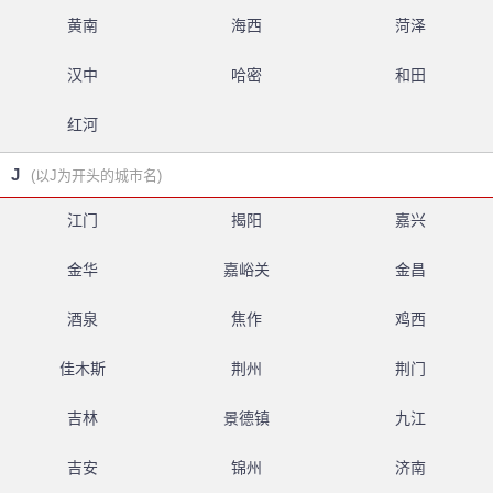
黄南
海西
菏泽
汉中
哈密
和田
红河
J
(以J为开头的城市名)
江门
揭阳
嘉兴
金华
嘉峪关
金昌
酒泉
焦作
鸡西
佳木斯
荆州
荆门
吉林
景德镇
九江
吉安
锦州
济南