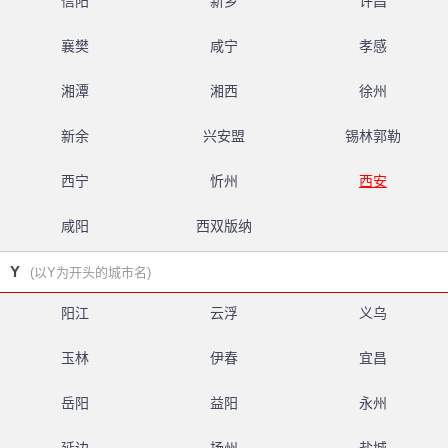
信阳
新乡
许昌
襄樊
咸宁
孝感
湘潭
湘西
徐州
新余
兴安盟
锡林郭勒
西宁
忻州
西安
咸阳
西双版纳
Y
(以Y为开头的城市名)
阳江
云浮
义乌
玉林
伊春
宜昌
岳阳
益阳
永州