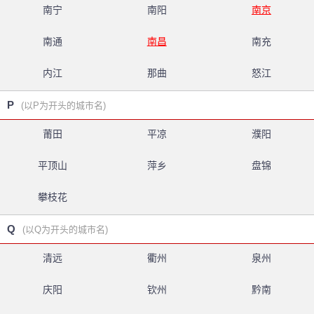
南宁
南阳
南京
南通
南昌
南充
内江
那曲
怒江
P
(以P为开头的城市名)
莆田
平凉
濮阳
平顶山
萍乡
盘锦
攀枝花
Q
(以Q为开头的城市名)
清远
衢州
泉州
庆阳
钦州
黔南