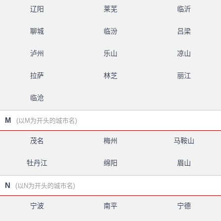
辽阳
莱芜
临沂
聊城
临汾
吕梁
泸州
乐山
凉山
拉萨
林芝
丽江
临沧
M
(以M为开头的城市名)
茂名
梅州
马鞍山
牡丹江
绵阳
眉山
N
(以N为开头的城市名)
宁波
南平
宁德