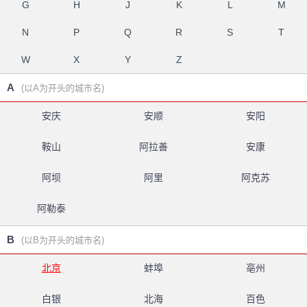
G
H
J
K
L
M
N
P
Q
R
S
T
W
X
Y
Z
A
(以A为开头的城市名)
安庆
安顺
安阳
鞍山
阿拉善
安康
阿坝
阿里
阿克苏
阿勒泰
B
(以B为开头的城市名)
北京
蚌埠
亳州
白银
北海
百色