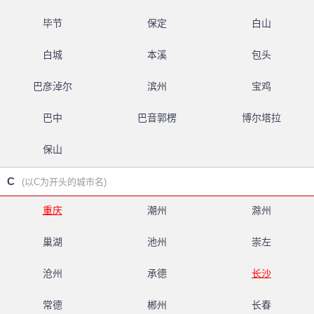
毕节
保定
白山
白城
本溪
包头
巴彦淖尔
滨州
宝鸡
巴中
巴音郭楞
博尔塔拉
保山
C
(以C为开头的城市名)
重庆
潮州
滁州
巢湖
池州
崇左
沧州
承德
长沙
常德
郴州
长春