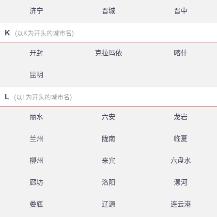
济宁
晋城
晋中
K
(以K为开头的城市名)
开封
克拉玛依
喀什
昆明
L
(以L为开头的城市名)
丽水
六安
龙岩
兰州
陇南
临夏
柳州
来宾
六盘水
廊坊
洛阳
漯河
娄底
辽源
连云港