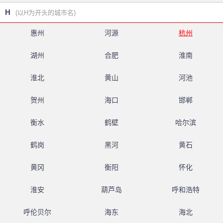
H
(以H为开头的城市名)
惠州
河源
杭州
湖州
合肥
淮南
淮北
黄山
河池
贺州
海口
邯郸
衡水
鹤壁
哈尔滨
鹤岗
黑河
黄石
黄冈
衡阳
怀化
淮安
葫芦岛
呼和浩特
呼伦贝尔
海东
海北