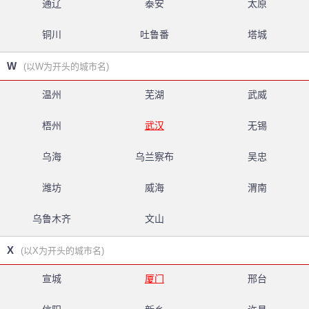
通辽
泰安
太原
铜川
吐鲁番
塔城
W
(以W为开头的城市名)
温州
芜湖
武威
梧州
武汉
无锡
乌海
乌兰察布
吴忠
潍坊
威海
渭南
乌鲁木齐
文山
X
(以X为开头的城市名)
宣城
厦门
邢台