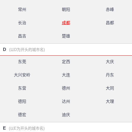
常州
朝阳
赤峰
长治
成都
昌都
昌吉
楚雄
D
(以D为开头的城市名)
东莞
定西
大庆
大兴安岭
大连
丹东
东营
德州
大同
德阳
达州
大理
德宏
迪庆
E
(以E为开头的城市名)