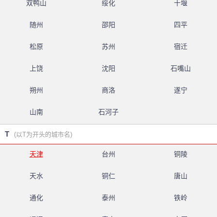
双鸭山
绥化
十堰
随州
邵阳
四平
松原
苏州
宿迁
上饶
沈阳
石嘴山
朔州
商洛
遂宁
山南
石河子
T
(以T为开头的城市名)
天津
台州
铜陵
天水
铜仁
唐山
通化
泰州
铁岭