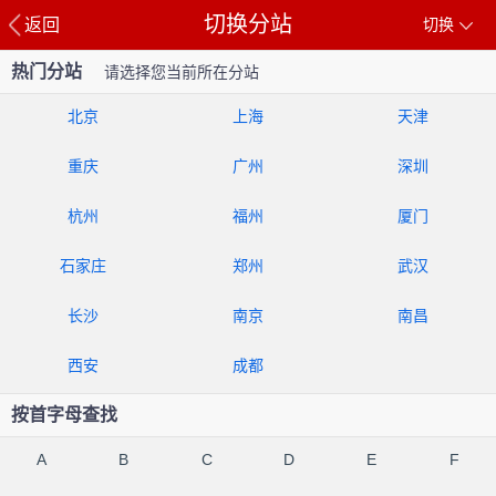
切换分站
返回
切换
热门分站
请选择您当前所在分站
北京
上海
天津
重庆
广州
深圳
杭州
福州
厦门
石家庄
郑州
武汉
长沙
南京
南昌
西安
成都
按首字母查找
A
B
C
D
E
F