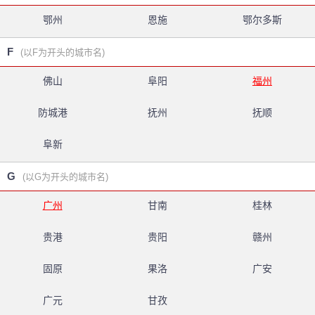
鄂州
恩施
鄂尔多斯
F
(以F为开头的城市名)
佛山
阜阳
福州
防城港
抚州
抚顺
阜新
G
(以G为开头的城市名)
广州
甘南
桂林
贵港
贵阳
赣州
固原
果洛
广安
广元
甘孜