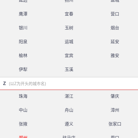
延边
扬州
盐城
鹰潭
宜春
营口
银川
玉树
烟台
阳泉
运城
延安
榆林
宜宾
雅安
伊犁
玉溪
Z
(以Z为开头的城市名)
珠海
湛江
肇庆
中山
舟山
漳州
张掖
遵义
张家口
郑州
驻马店
周口