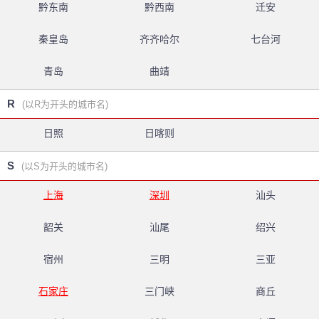
黔东南
黔西南
迁安
秦皇岛
齐齐哈尔
七台河
青岛
曲靖
R
(以R为开头的城市名)
日照
日喀则
S
(以S为开头的城市名)
上海
深圳
汕头
韶关
汕尾
绍兴
宿州
三明
三亚
石家庄
三门峡
商丘