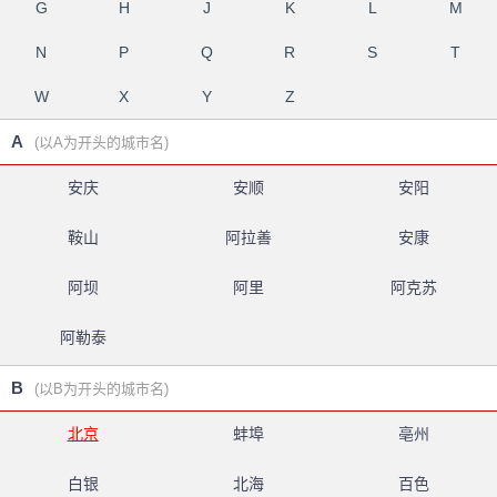
G
H
J
K
L
M
N
P
Q
R
S
T
W
X
Y
Z
A
(以A为开头的城市名)
安庆
安顺
安阳
鞍山
阿拉善
安康
阿坝
阿里
阿克苏
阿勒泰
B
(以B为开头的城市名)
北京
蚌埠
亳州
白银
北海
百色