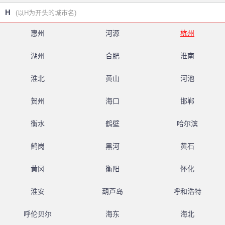
H
(以H为开头的城市名)
惠州
河源
杭州
湖州
合肥
淮南
淮北
黄山
河池
贺州
海口
邯郸
衡水
鹤壁
哈尔滨
鹤岗
黑河
黄石
黄冈
衡阳
怀化
淮安
葫芦岛
呼和浩特
呼伦贝尔
海东
海北