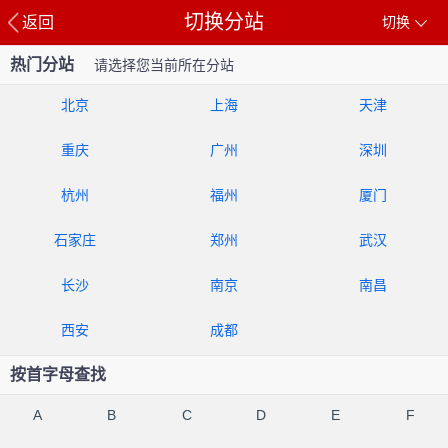
切换分站
返回
切换
热门分站
请选择您当前所在分站
北京
上海
天津
重庆
广州
深圳
杭州
福州
厦门
石家庄
郑州
武汉
长沙
南京
南昌
西安
成都
按首字母查找
A
B
C
D
E
F