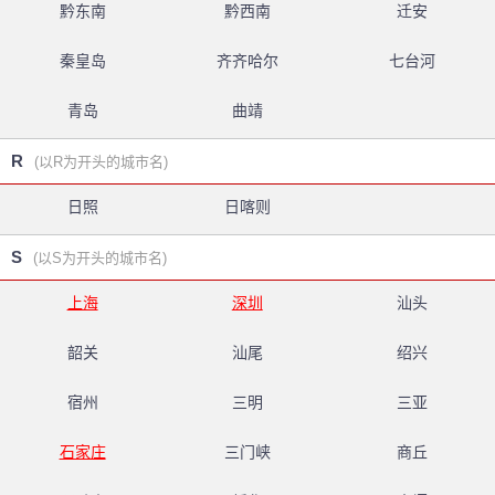
黔东南
黔西南
迁安
秦皇岛
齐齐哈尔
七台河
青岛
曲靖
R
(以R为开头的城市名)
日照
日喀则
S
(以S为开头的城市名)
上海
深圳
汕头
韶关
汕尾
绍兴
宿州
三明
三亚
石家庄
三门峡
商丘