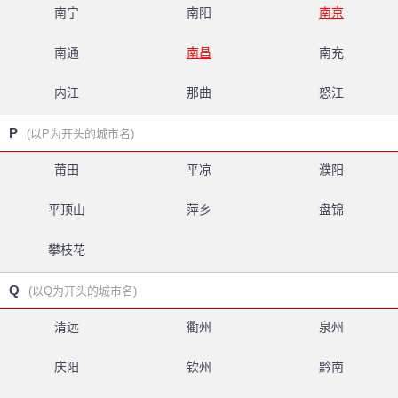
南宁
南阳
南京
南通
南昌
南充
内江
那曲
怒江
P
(以P为开头的城市名)
莆田
平凉
濮阳
平顶山
萍乡
盘锦
攀枝花
Q
(以Q为开头的城市名)
清远
衢州
泉州
庆阳
钦州
黔南