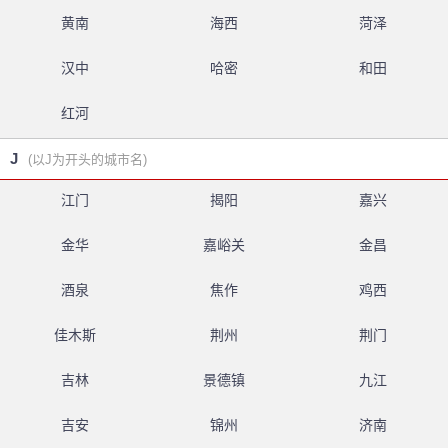
黄南
海西
菏泽
汉中
哈密
和田
红河
J
(以J为开头的城市名)
江门
揭阳
嘉兴
金华
嘉峪关
金昌
酒泉
焦作
鸡西
佳木斯
荆州
荆门
吉林
景德镇
九江
吉安
锦州
济南