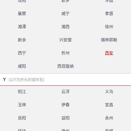
信阳
新乡
许昌
襄樊
咸宁
孝感
湘潭
湘西
徐州
新余
兴安盟
锡林郭勒
西宁
忻州
西安
咸阳
西双版纳
Y
(以Y为开头的城市名)
阳江
云浮
义乌
玉林
伊春
宜昌
岳阳
益阳
永州