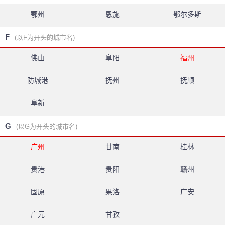
鄂州
恩施
鄂尔多斯
F
(以F为开头的城市名)
佛山
阜阳
福州
防城港
抚州
抚顺
阜新
G
(以G为开头的城市名)
广州
甘南
桂林
贵港
贵阳
赣州
固原
果洛
广安
广元
甘孜