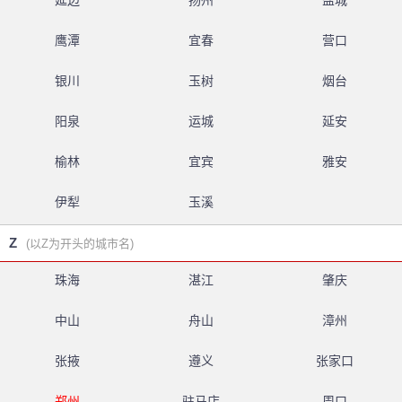
延边
扬州
盐城
鹰潭
宜春
营口
银川
玉树
烟台
阳泉
运城
延安
榆林
宜宾
雅安
伊犁
玉溪
Z
(以Z为开头的城市名)
珠海
湛江
肇庆
中山
舟山
漳州
张掖
遵义
张家口
郑州
驻马店
周口