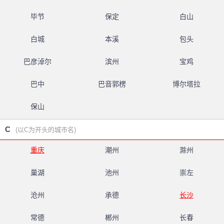
毕节
保定
白山
白城
本溪
包头
巴彦淖尔
滨州
宝鸡
巴中
巴音郭楞
博尔塔拉
保山
C
(以C为开头的城市名)
重庆
潮州
滁州
巢湖
池州
崇左
沧州
承德
长沙
常德
郴州
长春