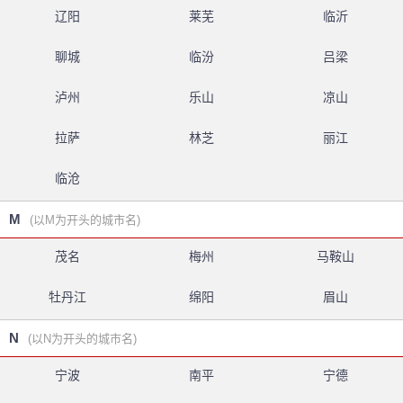
辽阳
莱芜
临沂
聊城
临汾
吕梁
泸州
乐山
凉山
拉萨
林芝
丽江
临沧
M
(以M为开头的城市名)
茂名
梅州
马鞍山
牡丹江
绵阳
眉山
N
(以N为开头的城市名)
宁波
南平
宁德