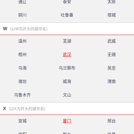
通辽
泰安
太原
铜川
吐鲁番
塔城
W
(以W为开头的城市名)
温州
芜湖
武威
梧州
武汉
无锡
乌海
乌兰察布
吴忠
潍坊
威海
渭南
乌鲁木齐
文山
X
(以X为开头的城市名)
宣城
厦门
邢台