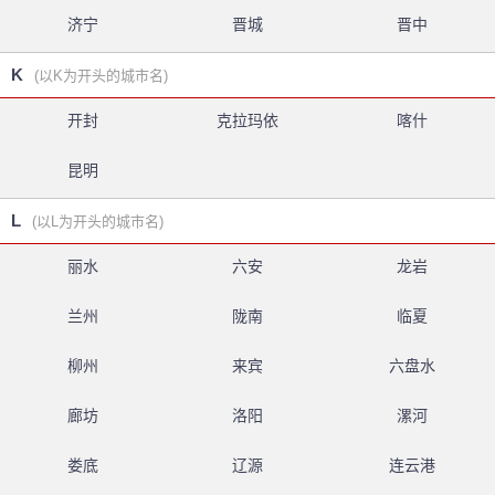
济宁
晋城
晋中
K
(以K为开头的城市名)
开封
克拉玛依
喀什
昆明
L
(以L为开头的城市名)
丽水
六安
龙岩
兰州
陇南
临夏
柳州
来宾
六盘水
廊坊
洛阳
漯河
娄底
辽源
连云港