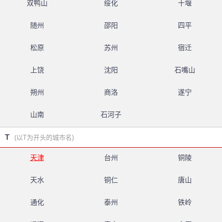
双鸭山
绥化
十堰
随州
邵阳
四平
松原
苏州
宿迁
上饶
沈阳
石嘴山
朔州
商洛
遂宁
山南
石河子
T
(以T为开头的城市名)
天津
台州
铜陵
天水
铜仁
唐山
通化
泰州
铁岭