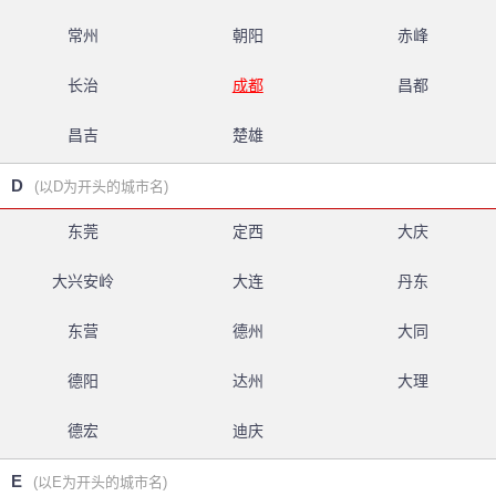
常州
朝阳
赤峰
长治
成都
昌都
昌吉
楚雄
D
(以D为开头的城市名)
东莞
定西
大庆
大兴安岭
大连
丹东
东营
德州
大同
德阳
达州
大理
德宏
迪庆
E
(以E为开头的城市名)