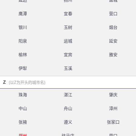
延边
扬州
盐城
鹰潭
宜春
营口
银川
玉树
烟台
阳泉
运城
延安
榆林
宜宾
雅安
伊犁
玉溪
Z
(以Z为开头的城市名)
珠海
湛江
肇庆
中山
舟山
漳州
张掖
遵义
张家口
郑州
驻马店
周口