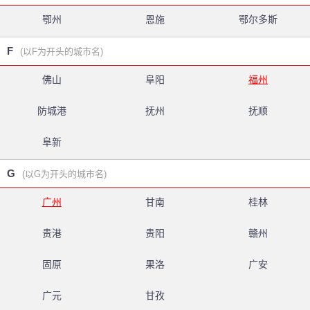
鄂州
恩施
鄂尔多斯
F
(以F为开头的城市名)
佛山
阜阳
福州
防城港
抚州
抚顺
阜新
G
(以G为开头的城市名)
广州
甘南
桂林
贵港
贵阳
赣州
固原
果洛
广安
广元
甘孜