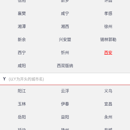
信阳
新乡
许昌
襄樊
咸宁
孝感
湘潭
湘西
徐州
新余
兴安盟
锡林郭勒
西宁
忻州
西安
咸阳
西双版纳
Y
(以Y为开头的城市名)
阳江
云浮
义乌
玉林
伊春
宜昌
岳阳
益阳
永州