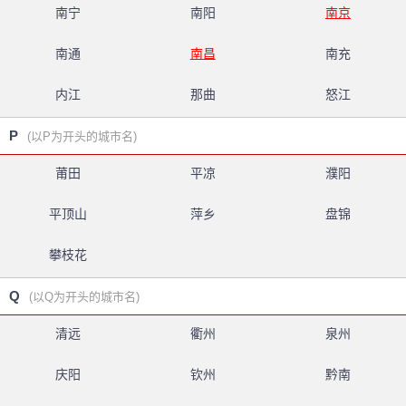
南宁
南阳
南京
南通
南昌
南充
内江
那曲
怒江
P
(以P为开头的城市名)
莆田
平凉
濮阳
平顶山
萍乡
盘锦
攀枝花
Q
(以Q为开头的城市名)
清远
衢州
泉州
庆阳
钦州
黔南