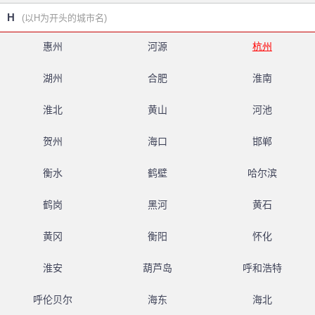
H
(以H为开头的城市名)
惠州
河源
杭州
湖州
合肥
淮南
淮北
黄山
河池
贺州
海口
邯郸
衡水
鹤壁
哈尔滨
鹤岗
黑河
黄石
黄冈
衡阳
怀化
淮安
葫芦岛
呼和浩特
呼伦贝尔
海东
海北