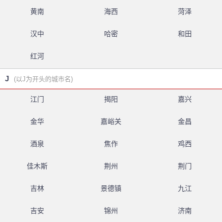
黄南
海西
菏泽
汉中
哈密
和田
红河
J
(以J为开头的城市名)
江门
揭阳
嘉兴
金华
嘉峪关
金昌
酒泉
焦作
鸡西
佳木斯
荆州
荆门
吉林
景德镇
九江
吉安
锦州
济南