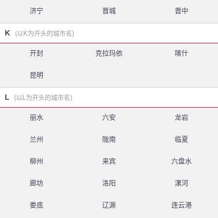
济宁
晋城
晋中
K
(以K为开头的城市名)
开封
克拉玛依
喀什
昆明
L
(以L为开头的城市名)
丽水
六安
龙岩
兰州
陇南
临夏
柳州
来宾
六盘水
廊坊
洛阳
漯河
娄底
辽源
连云港