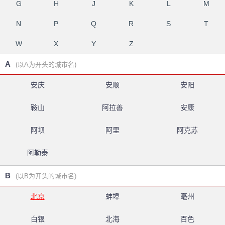
G
H
J
K
L
M
N
P
Q
R
S
T
W
X
Y
Z
A
(以A为开头的城市名)
安庆
安顺
安阳
鞍山
阿拉善
安康
阿坝
阿里
阿克苏
阿勒泰
B
(以B为开头的城市名)
北京
蚌埠
亳州
白银
北海
百色