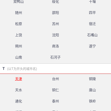
双鸭山
绥化
十堰
随州
邵阳
四平
松原
苏州
宿迁
上饶
沈阳
石嘴山
朔州
商洛
遂宁
山南
石河子
T
(以T为开头的城市名)
天津
台州
铜陵
天水
铜仁
唐山
通化
泰州
铁岭