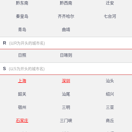
黔东南
黔西南
迁安
秦皇岛
齐齐哈尔
七台河
青岛
曲靖
R
(以R为开头的城市名)
日照
日喀则
S
(以S为开头的城市名)
上海
深圳
汕头
韶关
汕尾
绍兴
宿州
三明
三亚
石家庄
三门峡
商丘