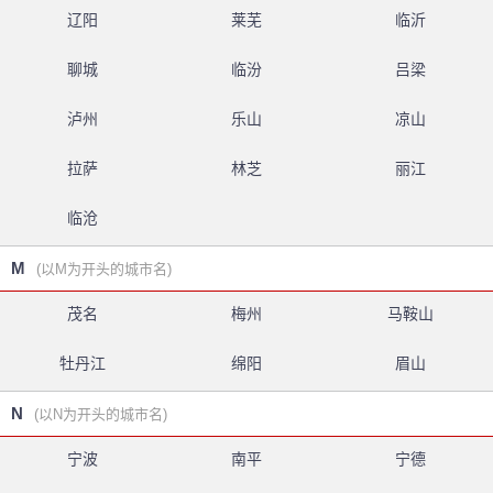
辽阳
莱芜
临沂
聊城
临汾
吕梁
泸州
乐山
凉山
拉萨
林芝
丽江
临沧
M
(以M为开头的城市名)
茂名
梅州
马鞍山
牡丹江
绵阳
眉山
N
(以N为开头的城市名)
宁波
南平
宁德