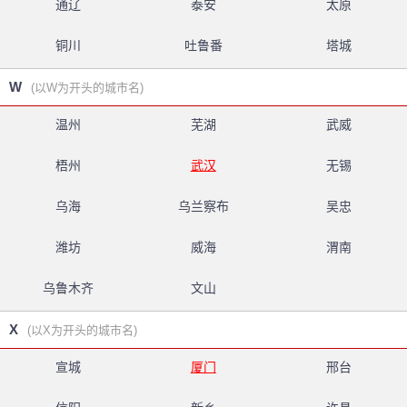
通辽
泰安
太原
铜川
吐鲁番
塔城
W
(以W为开头的城市名)
温州
芜湖
武威
梧州
武汉
无锡
乌海
乌兰察布
吴忠
潍坊
威海
渭南
乌鲁木齐
文山
X
(以X为开头的城市名)
宣城
厦门
邢台