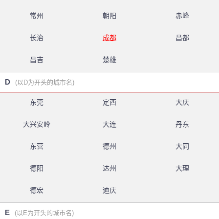
常州
朝阳
赤峰
长治
成都
昌都
昌吉
楚雄
D
(以D为开头的城市名)
东莞
定西
大庆
大兴安岭
大连
丹东
东营
德州
大同
德阳
达州
大理
德宏
迪庆
E
(以E为开头的城市名)