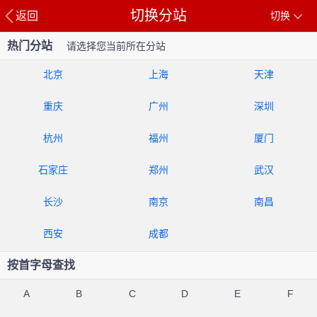
切换分站
返回
切换
热门分站
请选择您当前所在分站
北京
上海
天津
重庆
广州
深圳
杭州
福州
厦门
石家庄
郑州
武汉
长沙
南京
南昌
西安
成都
按首字母查找
A
B
C
D
E
F