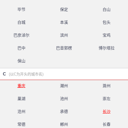
毕节
保定
白山
白城
本溪
包头
巴彦淖尔
滨州
宝鸡
巴中
巴音郭楞
博尔塔拉
保山
C
(以C为开头的城市名)
重庆
潮州
滁州
巢湖
池州
崇左
沧州
承德
长沙
常德
郴州
长春