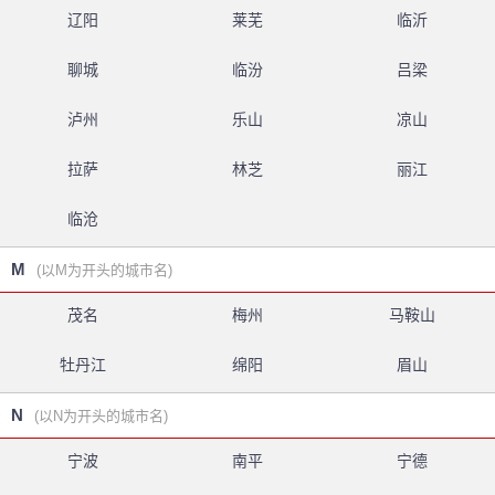
辽阳
莱芜
临沂
聊城
临汾
吕梁
泸州
乐山
凉山
拉萨
林芝
丽江
临沧
M
(以M为开头的城市名)
茂名
梅州
马鞍山
牡丹江
绵阳
眉山
N
(以N为开头的城市名)
宁波
南平
宁德