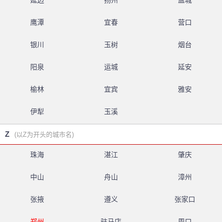
延边
扬州
盐城
鹰潭
宜春
营口
银川
玉树
烟台
阳泉
运城
延安
榆林
宜宾
雅安
伊犁
玉溪
Z
(以Z为开头的城市名)
珠海
湛江
肇庆
中山
舟山
漳州
张掖
遵义
张家口
郑州
驻马店
周口