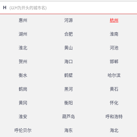
H
(以H为开头的城市名)
惠州
河源
杭州
湖州
合肥
淮南
淮北
黄山
河池
贺州
海口
邯郸
衡水
鹤壁
哈尔滨
鹤岗
黑河
黄石
黄冈
衡阳
怀化
淮安
葫芦岛
呼和浩特
呼伦贝尔
海东
海北