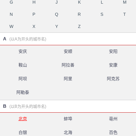
G
H
J
K
L
M
N
P
Q
R
S
T
W
X
Y
Z
A
(以A为开头的城市名)
安庆
安顺
安阳
鞍山
阿拉善
安康
阿坝
阿里
阿克苏
阿勒泰
B
(以B为开头的城市名)
北京
蚌埠
亳州
白银
北海
百色