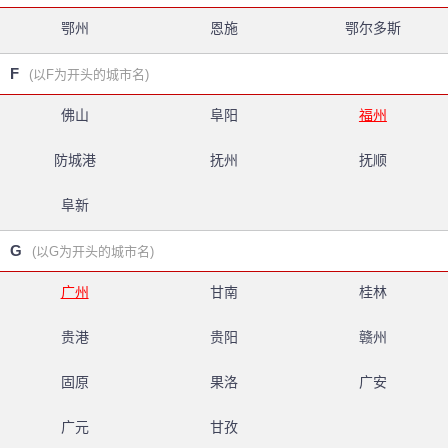
鄂州
恩施
鄂尔多斯
F
(以F为开头的城市名)
佛山
阜阳
福州
防城港
抚州
抚顺
阜新
G
(以G为开头的城市名)
广州
甘南
桂林
贵港
贵阳
赣州
固原
果洛
广安
广元
甘孜