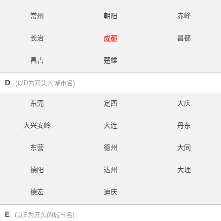
常州
朝阳
赤峰
长治
成都
昌都
昌吉
楚雄
D
(以D为开头的城市名)
东莞
定西
大庆
大兴安岭
大连
丹东
东营
德州
大同
德阳
达州
大理
德宏
迪庆
E
(以E为开头的城市名)