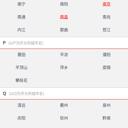
南宁
南阳
南京
南通
南昌
南充
内江
那曲
怒江
P
(以P为开头的城市名)
莆田
平凉
濮阳
平顶山
萍乡
盘锦
攀枝花
Q
(以Q为开头的城市名)
清远
衢州
泉州
庆阳
钦州
黔南