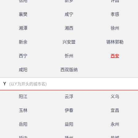
信阳
新乡
许昌
襄樊
咸宁
孝感
湘潭
湘西
徐州
新余
兴安盟
锡林郭勒
西宁
忻州
西安
咸阳
西双版纳
Y
(以Y为开头的城市名)
阳江
云浮
义乌
玉林
伊春
宜昌
岳阳
益阳
永州