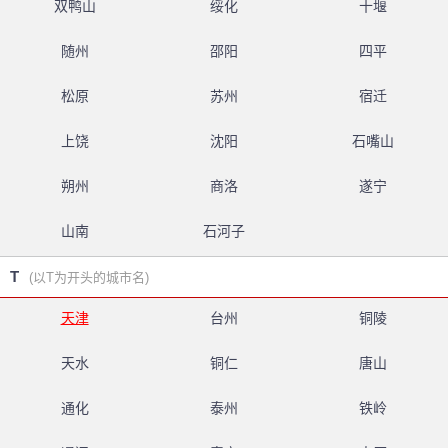
双鸭山
绥化
十堰
随州
邵阳
四平
松原
苏州
宿迁
上饶
沈阳
石嘴山
朔州
商洛
遂宁
山南
石河子
T
(以T为开头的城市名)
天津
台州
铜陵
天水
铜仁
唐山
通化
泰州
铁岭