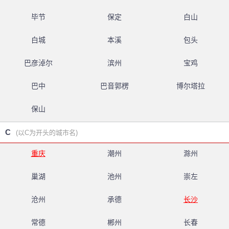
毕节
保定
白山
白城
本溪
包头
巴彦淖尔
滨州
宝鸡
巴中
巴音郭楞
博尔塔拉
保山
C
(以C为开头的城市名)
重庆
潮州
滁州
巢湖
池州
崇左
沧州
承德
长沙
常德
郴州
长春