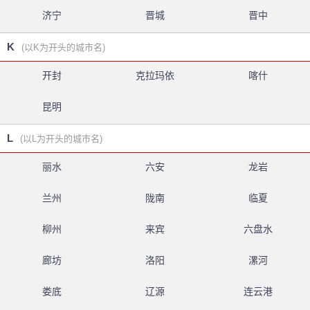
济宁
晋城
晋中
K
(以K为开头的城市名)
开封
克拉玛依
喀什
昆明
L
(以L为开头的城市名)
丽水
六安
龙岩
兰州
陇南
临夏
柳州
来宾
六盘水
廊坊
洛阳
漯河
娄底
辽源
连云港