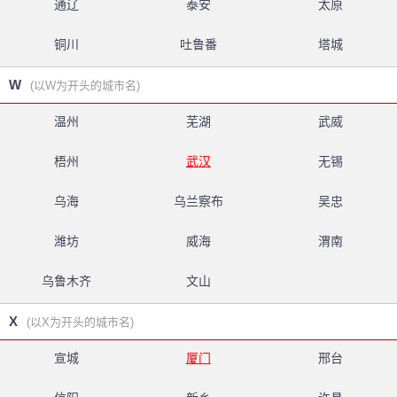
通辽
泰安
太原
铜川
吐鲁番
塔城
W
(以W为开头的城市名)
温州
芜湖
武威
梧州
武汉
无锡
乌海
乌兰察布
吴忠
潍坊
威海
渭南
乌鲁木齐
文山
X
(以X为开头的城市名)
宣城
厦门
邢台