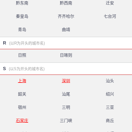
黔东南
黔西南
迁安
秦皇岛
齐齐哈尔
七台河
青岛
曲靖
R
(以R为开头的城市名)
日照
日喀则
S
(以S为开头的城市名)
上海
深圳
汕头
韶关
汕尾
绍兴
宿州
三明
三亚
石家庄
三门峡
商丘