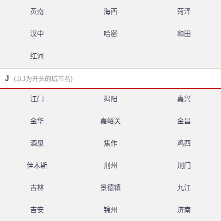
黄南
海西
菏泽
汉中
哈密
和田
红河
J
(以J为开头的城市名)
江门
揭阳
嘉兴
金华
嘉峪关
金昌
酒泉
焦作
鸡西
佳木斯
荆州
荆门
吉林
景德镇
九江
吉安
锦州
济南