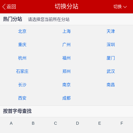
切换分站
返回
切换
热门分站
请选择您当前所在分站
北京
上海
天津
重庆
广州
深圳
杭州
福州
厦门
石家庄
郑州
武汉
长沙
南京
南昌
西安
成都
按首字母查找
A
B
C
D
E
F