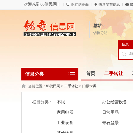
欢迎来到88便民网！
保存到桌面
快速发布信息
修
总站
切换分站
信息
首页
二手转让
信息分类
当前位置：
88便民网
>
二手转让
>
门票卡券
栏目分类：
不限
办公经营设备
家用电器
日常用品
工业设备
奇石盆景