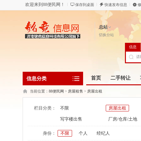
欢迎来到88便民网！
保存到桌面
快速发布信息
修
总站
切换分站
信息
首页
二手转让
信息分类
当前位置：
88便民网
>
房屋租售
>
房屋出租
栏目分类：
不限
房屋出租
写字楼出售
厂房/仓库/土地
身份：
不限
个人
经纪人