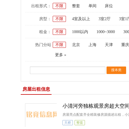
出租形式：
不限
整套
单间
床位
房型：
不限
4室及以上
3室2厅
3室1
租金：
不限
1000以内
1000~3000
30
热门分站
不限
北京
上海
天津
重
更多 »
房屋出租信息
小清河旁独栋观景房超大空
房屋亮点配套齐全精装修房源描述出租，小
天桥
整套