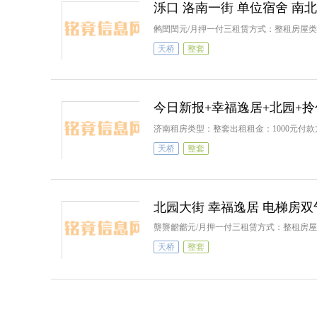
泺口 洛南一街 单位宿舍 南北
鸺閏閏元/月押一付三租赁方式：整租房屋
天桥
整套
今日新报+幸福逸居+北园+拎
济南租房类型：整套出租租金：1000元付
天桥
整套
北园大街 幸福逸居 电梯房双
龒龒龤龤元/月押一付三租赁方式：整租房
天桥
整套