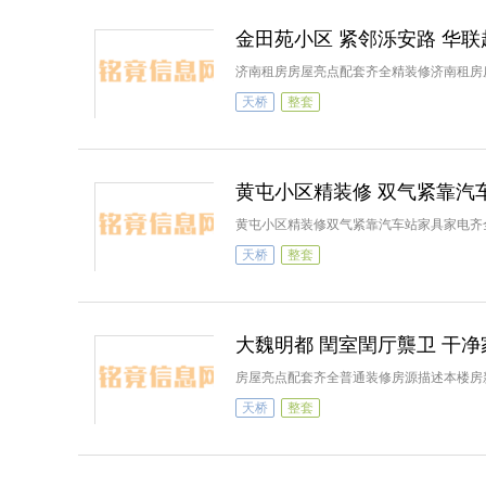
金田苑小区 紧邻泺安路 华联
济南租房房屋亮点配套齐全精装修济南租房房源
天桥
整套
黄屯小区精装修 双气紧靠汽
黄屯小区精装修双气紧靠汽车站家具家电齐
天桥
整套
大魏明都 閏室閏厅龒卫 干
房屋亮点配套齐全普通装修房源描述本楼房
天桥
整套