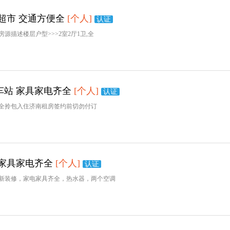
超市 交通方便全
[个人]
认证
描述楼层户型>>>2室2厅1卫,全
车站 家具家电齐全
[个人]
认证
全拎包入住济南租房签约前切勿付订
净家具家电齐全
[个人]
认证
新装修，家电家具齐全，热水器，两个空调