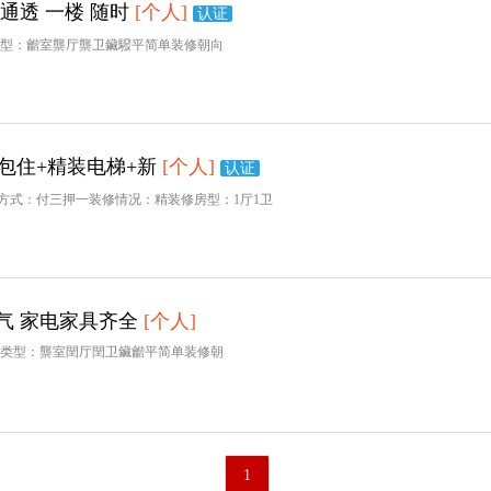
通透 一楼 随时
[个人]
认证
类型：龤室龒厅龒卫鑶驋平简单装修朝向
包住+精装电梯+新
[个人]
认证
款方式：付三押一装修情况：精装修房型：1厅1卫
气 家电家具齐全
[个人]
屋类型：龒室閏厅閏卫鑶龤平简单装修朝
1