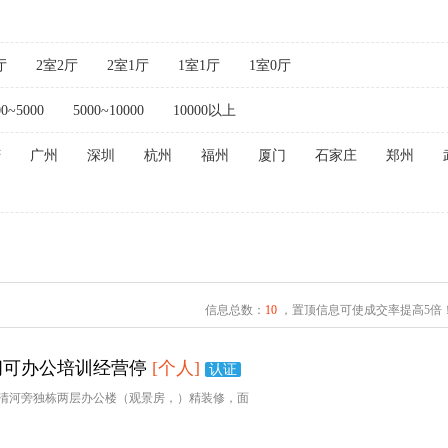
厅
2室2厅
2室1厅
1室1厅
1室0厅
00~5000
5000~10000
10000以上
庆
广州
深圳
杭州
福州
厦门
石家庄
郑州
信息总数：
10
，置顶信息可使成交率提高5倍
间可办公培训经营停
[个人]
认证
清河旁独栋两层办公楼（观景房，）精装修，面