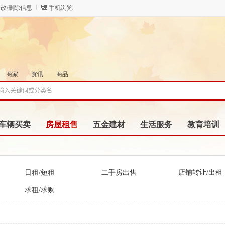
改/删除信息
手机浏览
商家
资讯
商品
车辆买卖
房屋租售
五金建材
生活服务
教育培训
日租/短租
二手房出售
店铺转让/出租
求租/求购