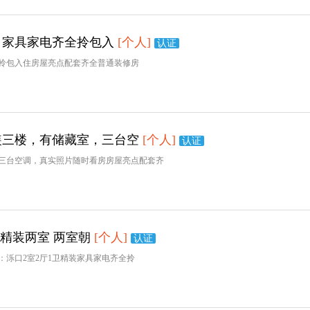
，家具家电齐全拎包入
[个人]
认证
拎包入住房屋亮点配套齐全普通装修房
装三楼，有储藏室，三台空
[个人]
认证
三台空调，真实照片随时看房房屋亮点配套齐
 精装两室 两室朝
[个人]
认证
泺口2室2厅1卫精装家具家电齐全拎