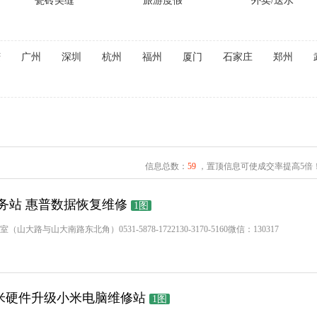
瓷砖美缝
旅游度假
外卖/送水
庆
广州
深圳
杭州
福州
厦门
石家庄
郑州
信息总数：
59
，置顶信息可使成交率提高5倍
务站 惠普数据恢复维修
1图
大路与山大南路东北角）0531-5878-1722130-3170-5160微信：130317
米硬件升级小米电脑维修站
1图