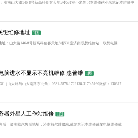
地址：济南山大路146-8号新高科创客天地5楼531室小米笔记本维修站小米笔记本维修中
联想维修地址
1图
70-5160地址：山大路146-8号新高科创客天地5楼531室济南联想维修站，联想电脑
电脑进水不显示不亮机维修 惠普维
1图
大路与山大南路东北角）0531-5878-1722130-3170-5160微信：130317
服务器外星人工作站维修
1图
售后，济南戴尔售后地址，济南戴尔维修站,戴尔笔记本维修戴尔电脑维修戴