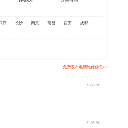
休闲娱乐
开锁/修锁
武汉
长沙
南京
南昌
西安
成都
免费发布电脑维修信息>>
！
21-05-29
21-05-29