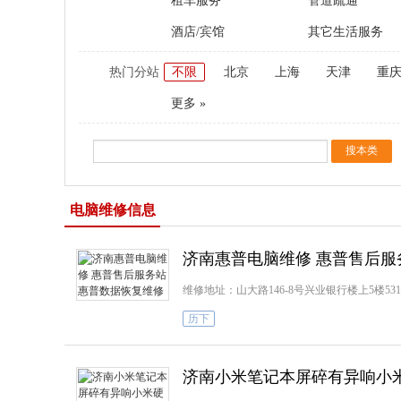
租车服务
管道疏通
酒店/宾馆
其它生活服务
热门分站
不限
北京
上海
天津
重
更多 »
电脑维修信息
济南惠普电脑维修 惠普售后服
维修地址：山大路146-8号兴业银行楼上5楼531室（山
历下
济南小米笔记本屏碎有异响小