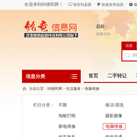
欢迎来到88便民网！
保存到桌面
快速发布信息
修
总站
切换分站
信息
首页
二手转让
信息分类
当前位置：
88便民网
>
生活服务
>
电脑维修
栏目分类：
不限
保洁/清洗
地板打蜡
摄影摄像
家电维修
电脑维修