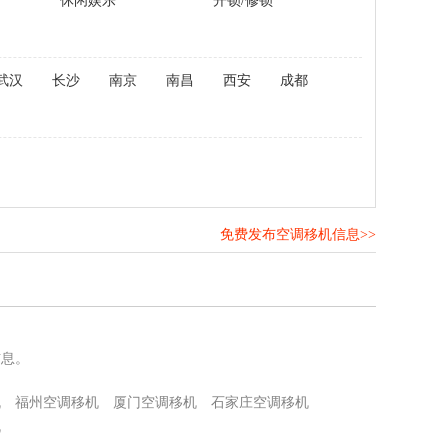
休闲娱乐
开锁/修锁
武汉
长沙
南京
南昌
西安
成都
免费发布空调移机信息>>
！
信息。
机
福州空调移机
厦门空调移机
石家庄空调移机
机