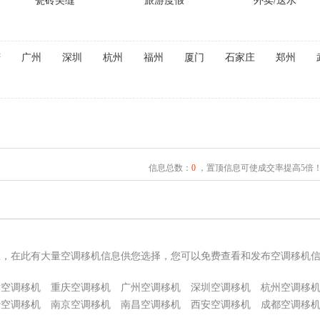
瓷砖美缝
旅游度假
外卖/送水
庆
广州
深圳
杭州
福州
厦门
石家庄
郑州
信息总数：
0
，置顶信息可使成交率提高5倍
息，在此有大量空调移机信息供您选择，您可以免费查看和发布空调移机
津空调移机
重庆空调移机
广州空调移机
深圳空调移机
杭州空调移
沙空调移机
南京空调移机
南昌空调移机
西安空调移机
成都空调移