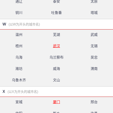
通辽
泰安
太原
铜川
吐鲁番
塔城
W
(以W为开头的城市名)
温州
芜湖
武威
梧州
武汉
无锡
乌海
乌兰察布
吴忠
潍坊
威海
渭南
乌鲁木齐
文山
X
(以X为开头的城市名)
宣城
厦门
邢台