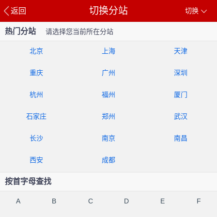
切换分站
返回
切换
热门分站
请选择您当前所在分站
北京
上海
天津
重庆
广州
深圳
杭州
福州
厦门
石家庄
郑州
武汉
长沙
南京
南昌
西安
成都
按首字母查找
A
B
C
D
E
F