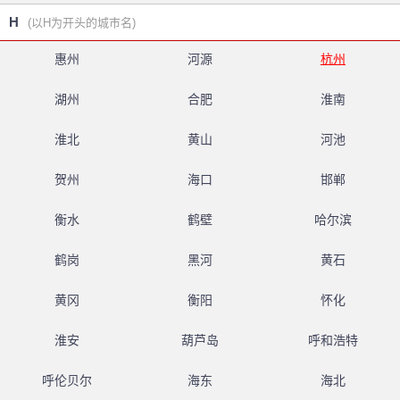
H
(以H为开头的城市名)
惠州
河源
杭州
湖州
合肥
淮南
淮北
黄山
河池
贺州
海口
邯郸
衡水
鹤壁
哈尔滨
鹤岗
黑河
黄石
黄冈
衡阳
怀化
淮安
葫芦岛
呼和浩特
呼伦贝尔
海东
海北