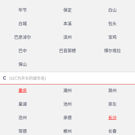
毕节
保定
白山
白城
本溪
包头
巴彦淖尔
滨州
宝鸡
巴中
巴音郭楞
博尔塔拉
保山
C
(以C为开头的城市名)
重庆
潮州
滁州
巢湖
池州
崇左
沧州
承德
长沙
常德
郴州
长春