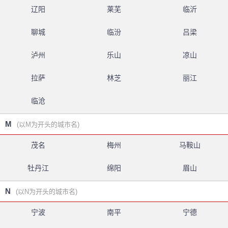
辽阳
莱芜
临沂
聊城
临汾
吕梁
泸州
乐山
凉山
拉萨
林芝
丽江
临沧
M
(以M为开头的城市名)
茂名
梅州
马鞍山
牡丹江
绵阳
眉山
N
(以N为开头的城市名)
宁波
南平
宁德