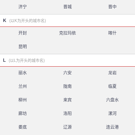
济宁
晋城
晋中
K
(以K为开头的城市名)
开封
克拉玛依
喀什
昆明
L
(以L为开头的城市名)
丽水
六安
龙岩
兰州
陇南
临夏
柳州
来宾
六盘水
廊坊
洛阳
漯河
娄底
辽源
连云港