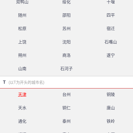
双鸭山
绥化
十堰
随州
邵阳
四平
松原
苏州
宿迁
上饶
沈阳
石嘴山
朔州
商洛
遂宁
山南
石河子
T
(以T为开头的城市名)
天津
台州
铜陵
天水
铜仁
唐山
通化
泰州
铁岭