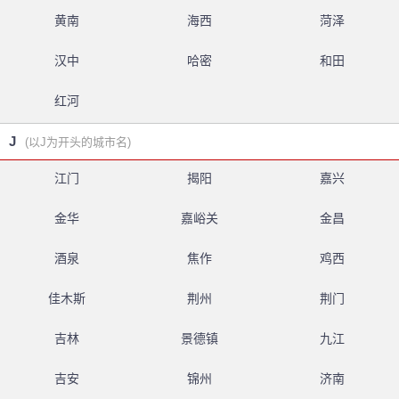
黄南
海西
菏泽
汉中
哈密
和田
红河
J
(以J为开头的城市名)
江门
揭阳
嘉兴
金华
嘉峪关
金昌
酒泉
焦作
鸡西
佳木斯
荆州
荆门
吉林
景德镇
九江
吉安
锦州
济南