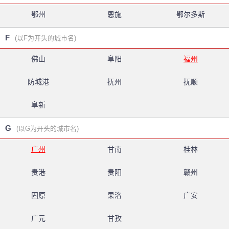
鄂州
恩施
鄂尔多斯
F
(以F为开头的城市名)
佛山
阜阳
福州
防城港
抚州
抚顺
阜新
G
(以G为开头的城市名)
广州
甘南
桂林
贵港
贵阳
赣州
固原
果洛
广安
广元
甘孜