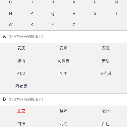
G
H
J
K
L
M
N
P
Q
R
S
T
W
X
Y
Z
A
(以A为开头的城市名)
安庆
安顺
安阳
鞍山
阿拉善
安康
阿坝
阿里
阿克苏
阿勒泰
B
(以B为开头的城市名)
北京
蚌埠
亳州
白银
北海
百色