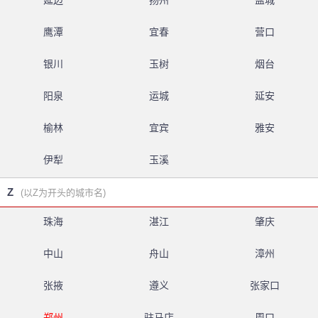
延边
扬州
盐城
鹰潭
宜春
营口
银川
玉树
烟台
阳泉
运城
延安
榆林
宜宾
雅安
伊犁
玉溪
Z
(以Z为开头的城市名)
珠海
湛江
肇庆
中山
舟山
漳州
张掖
遵义
张家口
郑州
驻马店
周口