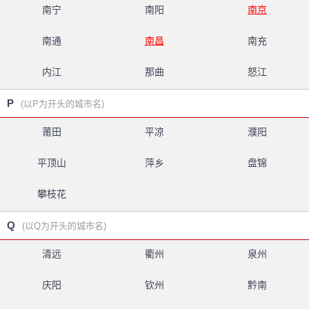
南宁
南阳
南京
南通
南昌
南充
内江
那曲
怒江
P
(以P为开头的城市名)
莆田
平凉
濮阳
平顶山
萍乡
盘锦
攀枝花
Q
(以Q为开头的城市名)
清远
衢州
泉州
庆阳
钦州
黔南