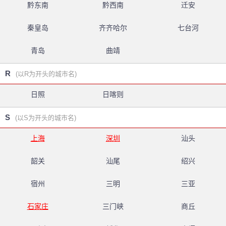
黔东南
黔西南
迁安
秦皇岛
齐齐哈尔
七台河
青岛
曲靖
R
(以R为开头的城市名)
日照
日喀则
S
(以S为开头的城市名)
上海
深圳
汕头
韶关
汕尾
绍兴
宿州
三明
三亚
石家庄
三门峡
商丘