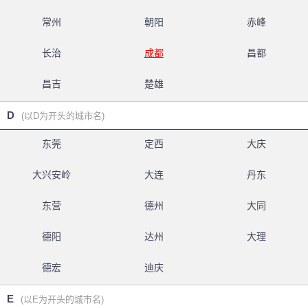
常州
朝阳
赤峰
长治
成都
昌都
昌吉
楚雄
D
(以D为开头的城市名)
东莞
定西
大庆
大兴安岭
大连
丹东
东营
德州
大同
德阳
达州
大理
德宏
迪庆
E
(以E为开头的城市名)