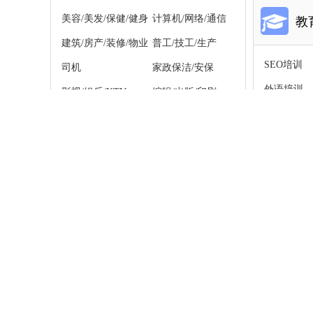
美容/美发/保健/健身
计算机/网络/通信
教
建筑/房产/装修/物业
普工/技工/生产
SEO培训
司机
家政保洁/安保
外语培训
影视/娱乐/KTV
编辑/出版/印刷
纹绣培训
教育培训/翻译
财务/审计/统计
家政培训
其他职位
留学签证
婴幼儿教育
站信息速递
济南美缝施工_美缝施工哪
[
]
济南美缝
瓷砖美缝