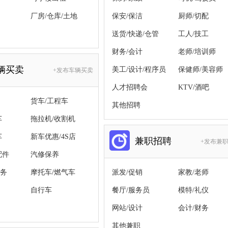
厂房/仓库/土地
保安/保洁
厨师/切配
送货/快递/仓管
工人/技工
财务/会计
老师/培训师
辆买卖
美工/设计/程序员
保健师/美容师
+发布车辆买卖
人才招聘会
KTV/酒吧
货车/工程车
其他招聘
车
拖拉机/收割机
车
新车优惠/4S店
兼职招聘
+发布兼
配件
汽修保养
务
摩托车/燃气车
派发/促销
家教/老师
自行车
餐厅/服务员
模特/礼仪
网站/设计
会计/财务
其他兼职