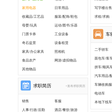
家用电器
日常用品
写字楼出售
收藏品/工艺品
服装/配饰/鞋包
求租/求购
母婴/玩具
运动/图书/乐器
车
门票卡券
工业设备
奇石盆景
设备租赁
二手轿车
家具/办公家具
照相机
面包车/客
食品农产
网游/虚拟物品
拼车/顺风
其他物品
汽车用品/
车辆收购服
求职简历
+发布求职简历
电动车
销售
客服
本地下线车
人事/行政/后勤
酒店/餐饮/旅游