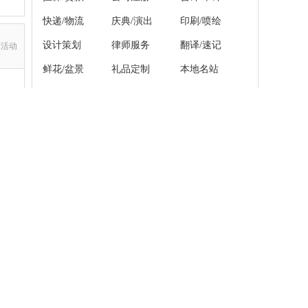
快递/物流
庆典/演出
印刷/喷绘
设计策划
律师服务
翻译/速记
友活动
鲜花/盆景
礼品定制
本地名站
其它商务服务
宠物
+发布宠物
狗狗
猫猫/其他宠物
宠物免费赠送
宠物用品/食品
宠物服务/配种
]
济南天桥瓷砖美缝有哪些好
[
]
缝
瓷砖美缝