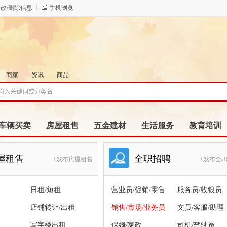
改/删除信息
手机浏览
商家
资讯
商品
车辆买卖
房屋租售
五金建材
生活服务
教育培训
屋租售
全职招聘
+发布房屋租售
+发布全
日租/短租
营业员/促销/零售
服务员/收银员
店铺转让/出租
销售/市场/业务员
文员/客服/助理
写字楼出租
保姆/家政
司机/驾驶员