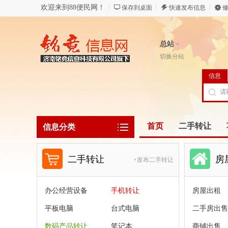
欢迎来到88便民网！
保存到桌面
快速发布信息
修
总站
切换分站
信息
首页
二手转让
信息分类
二手转让
房
+发布二手转让
办公经营设备
手机转让
房屋出租
平板电脑
台式电脑
二手房出售
数码产品转让
笔记本
商铺出售