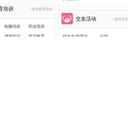
育培训
+发布教育培训
交友活动
+发布交
电脑培训
职业培训
调酒培训
学历教育
找女友/找男友
征婚
家教
美容彩妆培训
结伴活动
技能交换
IT培训
瑜伽培训
找人/寻物
高等教育
文体培训
中小学教育
其他培训
时要有哪些注意事
[
]
济南市中区专业瓷砖美缝厨
[
瓷砖美缝
瓷砖美