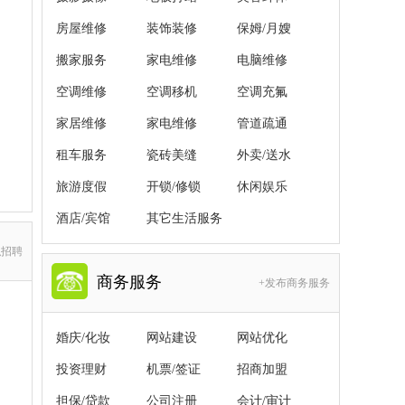
房屋维修
装饰装修
保姆/月嫂
搬家服务
家电维修
电脑维修
空调维修
空调移机
空调充氟
家居维修
家电维修
管道疏通
租车服务
瓷砖美缝
外卖/送水
旅游度假
开锁/修锁
休闲娱乐
酒店/宾馆
其它生活服务
职招聘
商务服务
+发布商务服务
婚庆/化妆
网站建设
网站优化
投资理财
机票/签证
招商加盟
担保/贷款
公司注册
会计/审计